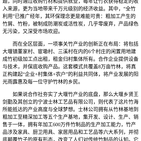
题，同时通过收购竹材和提供就业，每年让竹农获得稳定的收
入来源，更为当地带来千万元级别的经济收益。其中，“全竹
利用”已推广经年，其环保理念更是难能可贵：粗加工产生的
竹屑、竹粉，被制成防潮炭或活性炭，几乎零废弃，产品绿色
无污染，又深受市场欢迎。
而在全区层面，一项事关竹产业的创新正在布局：将包括
大堰镇董家村、宦墈村、三溪村在内的6个村庄的闲置用地建
成竹初级加工点出租，租金归村集体所有。合作企业提供设备
与技术，并保底收购产品。这套模式共覆盖8万亩竹林，将真
正构建起“企业+村集体+农户”的利益共同体，将产业发展的阳
光雨露惠及每一位守护竹林的乡民。
如果说合作社夯实了大堰竹产业的底盘，那么大堰乡贤王
剑勤及其创立的宁波士林工艺品有限公司，则代表了这片竹海
所能抵达的产业高度与全球梦想。士林公司拥有从竹林基地到
粗加工至精深加工等五个生产基地，集开发、设计、生产、销
售于一体，拥有年加工600万件竹制品的生产加工能力，竹产
品涉及家具、厨卫用具、家居用品和工艺品等六大系列，并彻
底颠覆竹子的原有形态，改变了人们对传统竹制品的认知。它