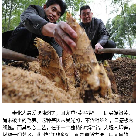
奉化人最爱吃油焖笋，且尤重“黄泥拱”——即尖端嫩黄、
尚未破土的毛笋。这种笋因未受光照，不含粗纤维，口感极为
细腻。而其核心工艺，在于一个独特的“㸆”字。大堰人㸆笋，
堪称一门艺术。此“㸆”并非炙烤，而是遵循古法，用大量的