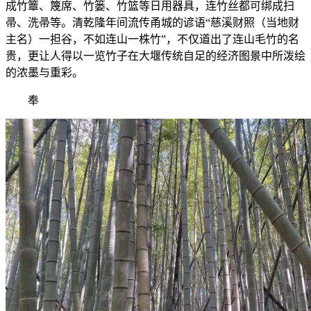
成竹簟、篾席、竹篓、竹篮等日用器具，连竹丝都可绑成扫
帚、洗帚等。清乾隆年间流传甬城的谚语“慈溪财照（当地财
主名）一担谷，不如连山一株竹”，不仅道出了连山毛竹的名
贵，更让人得以一览竹子在大堰传统自足的经济图景中所泼绘
的浓墨与重彩。
奉