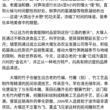
油、老酱油和糖，对笋块进行长达6至8小时的慢火“㸆”制，直
到火候与时间都恰到好处，鲜笋内的氨基酸等物质凝结析出
——这道“大馔出于乡野”的功夫菜，浓缩了时间的味道，是奉
化本地美食中的翘楚。
为让远方的食客能随时品尝到这份“江南的春天”，大堰人
民通过不断改进食品工艺，科学封装，使其保鲜期延长至12个
月；镇里则通过成立云耕大堰生态农业发展公司等平台，积极
拓展高山优质农产品销售渠道，推动大堰竹笋跨越季节与地域
的限制，奔赴世界各地。今天，这道古老的“长羹”已成为富民
兴村的“金名片”，并正从一种地方特产，向具有辨识度的品牌
商品演进。
大堰的竹子也催生出古老的竹编、竹雕（刻）、竹工艺品
制作等精湛的民间非遗技艺，传承至今。早在清光绪年间，奉
化便诞生了与东阳木雕、青田石雕齐名的“翻簧竹刻”，这门取
大毛竹内壁竹簧，经雕刻彩绘制成精美工艺品的手艺，匠心满
满，曾是远销海外的奉化骄傲，2006年入选首批宁波市级非遗
项目。大堰还不乏董为飞、董孟飞兄弟这样的民间雕刻艺术