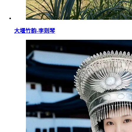
大堰竹韵-​李则琴