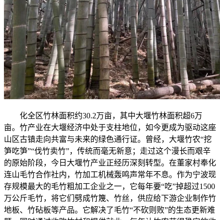
化全区竹林面积约30.2万亩，其中大堰竹林面积超6万
亩。竹产业在大堰经济中处于支柱地位，如今更成为驱动这座
山区古镇走向共富与未来的绿色通行证。曾经，大堰竹农“挖
笋吃笋”“伐竹卖竹”，传统而毫无新意；走过这个漫长而艰辛
的原始阶段，今日大堰竹产业正经历深刻转型。在董家村奉化
连山毛竹合作社内，竹加工机械轰鸣声常年不息。作为宁波现
存规模最大的毛竹粗加工企业之一，它每年要“吃”掉超过1500
万公斤毛竹，将它们劈成竹篾、竹丝，供应给下游企业制作竹
地板、竹砧板等产品。它解决了毛竹“不砍则败”的生态更新难