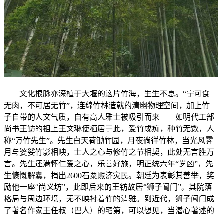
文化根脉亦深植于大堰的这片竹海，生生不息。“宁可食
无肉，不可居无竹”，连绵竹林造就的清幽物理空间，加上竹
子自带的人文气质，自有高人雅士被吸引而来——如明代工部
尚书王钫的祖上王文琳便栖居于此，爱竹成痴，种竹无数，人
称“万竹先生”。先生白天荷锄竹园，月夜徜徉竹林，当光风霁
月与婆娑竹影相映，士人之心与修竹之节相契，此处无言胜万
言。先生还满怀仁爱之心，乐善好施，明正统六年“岁凶”，先
生慷慨解囊，捐出2600石粟赈济灾民。朝廷为表彰其善举，奖
励他一座“尚义坊”，此即后来的王钫故居“狮子阊门”。其院落
格局与周边环境，无不映衬着竹的清雅。到近代，狮子阊门成
了著名作家王任叔（巴人）的宅第，可以想见，当潜心著述的