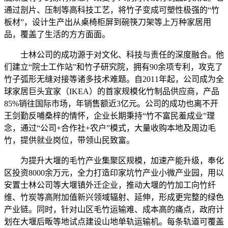
通过剖片、压制等高科技工艺，将竹子变成可塑性极强的“竹
板材”，设计生产出从桌椅柜屏到碗筷刀架等上万种家居用
品，覆盖了生活的方方面面。
士林公司的成功源于对文化、科技与责任的深度融合。他
们建立“院士工作站”和竹子研究院，拥有90余项专利，攻克了
竹子弧形无缝对接等诸多技术难题。自2011年起，公司成为全
球家居巨头宜家（IKEA）的首家规模化竹制品供应商，产品
85%销往国际市场，年销售额近3亿元。公司的成功也离不开
王剑勤反哺桑梓的情怀，企业长期秉持“竹不富民羞成业”理
念，通过“公司+合作社+农户”模式，大量收购本地及周边毛
竹，提供就业岗位，带领山民致富。
为提升大堰的毛竹产业集聚区规模，加速产能升级，奉化
区投资8000余万元，全力打造印家坑竹产业小微产业园，用以
安置士林公司等大堰镇外迁企业，推动大堰的竹加工向竹纤
维、竹炭等高附加值新兴领域辐射、延伸，形成更完整的绿色
产业链。同时，针对山区毛竹运输难、成本高的痛点，政府计
划在大堰后畈等地试点建设山地单轨运输机。每条轨道可覆盖