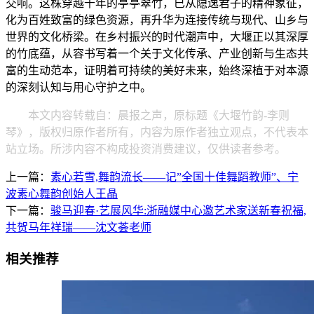
交响。这株穿越千年的亭亭翠竹，已从隐逸君子的精神象征，
化为百姓致富的绿色资源，再升华为连接传统与现代、山乡与
世界的文化桥梁。在乡村振兴的时代潮声中，大堰正以其深厚
的竹底蕴，从容书写着一个关于文化传承、产业创新与生态共
富的生动范本，证明着可持续的美好未来，始终深植于对本源
的深刻认知与用心守护之中。
本文内容转载自：晨报之声，原标题《大堰竹韵-​李则
琴》，版权归原作者所有，内容为原作者独立观点，不代表本
站立场。所涉内容不构成投资消费建议，仅供读者参考。
上一篇：
素心若雪,舞韵流长——记”全国十佳舞蹈教师”、宁
波素心舞韵创始人王晶
下一篇：
骏马迎春·艺展风华:浙融媒中心邀艺术家送新春祝福,
共贺马年祥瑞——沈文荟老师
相关推荐