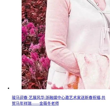
骏马迎春·艺展风华:浙融媒中心邀艺术家送新春祝福,共
贺马年祥瑞——金薇冬老师