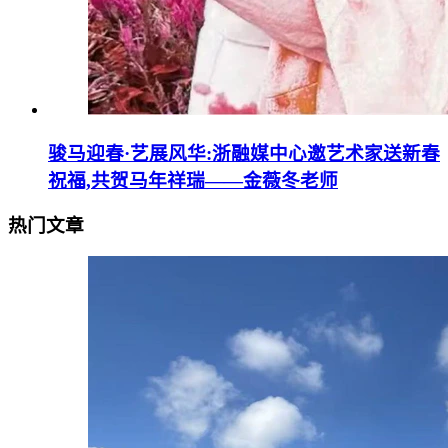
骏马迎春·艺展风华:浙融媒中心邀艺术家送新春
祝福,共贺马年祥瑞——金薇冬老师
热门文章