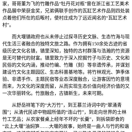
家，哥哥董为飞的竹雕作品“牡丹花对瓶”曾在浙江省工艺美术
作品展中荣获金奖，兄弟俩联手创作的瓦缸艺术作品则四处装
点着他们所在的后畈村，使村庄成为了远近闻名的“瓦缸艺术
村”。
而大堰镇政府也从未停止过探寻历史文脉、生态竹海与现
代生活三者融合的独特文旅之路。作为拥有150余处古迹的省
级历史文化名镇，镇里深知，独特的古村群落与浩瀚的竹资源
是无可替代的财富。镇里致力于深入挖掘竹子与历史、文化和
民俗的文化内涵，推动竹编、竹雕（刻）等非遗传承，并谋划
建设竹文化主题园区、生态科普基地等。将竹林观光、笋季体
验、非遗手作、主题民宿等业态深度融合，让游客因竹的意境
而来，为文化的深度而留，从而实现生态价值向经济价值的又
一次华丽转化。竹旅融合，古镇新生，未来可期。
从舒岳祥笔下的“大万竹”，到王慕兰诗词中的“翠涌青
围”；从清代民谚中物超所值的“连山竹”，到走向世界的士林
竹工艺品；从农家餐桌上经年不坏的“长羹”，到拆袋即食的
“云上大堰”油焖笋……大堰的故事，始终是一曲人与竹的和谐