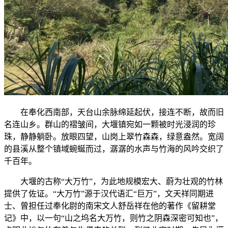
在奉化西南部，天台山余脉绵延起伏，接连不断，故而旧
名连山乡。群山的褶皱间，大堰镇宛如一颗被时光浸润的珍
珠，静静躺卧。放眼四望，山岗上翠竹森森，绿意盎然。宽阔
的县溪从整个镇域蜿蜒而过，潺潺的水声与竹海的风吟交织了
千百年。
大堰的古称“大万竹”，为此地规模宏大、蔚为壮观的竹林
提供了佐证。“大万竹”源于汉代语汇“巨万”，文天祥同期进
士、曾担任过奉化尉的南宋文人舒岳祥在他的著作《留耕堂
记》中，以一句“山之坞名大万竹，则竹之阴森深密可知也”，