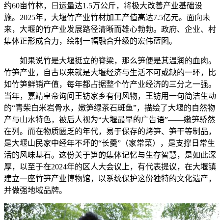
约60亩竹林，日运量达1.5万公斤，将极大改善产业基础设
施。2025年，大堰竹产业竹材加工产值高达7.5亿元。面向未
来，大堰的竹产业发展路径清晰而雄心勃勃。政府、企业、村
集体正形成合力，绘制一幅融合升级的宏伟蓝图。
如果说竹是大堰挺立的脊梁，那么笋便是其温润的血肉。
竹笋产业，自古以来就是大堰经济与生活不可或缺的一环，比
如竹笋鲜销产值，每年都占据整个竹产业经济的三分之一强。
当年，嘉靖皇帝询问王钫家乡有何风物，王钫用一句简洁生动
的“青柴白米岩骨水，嫩笋绿茶石斑鱼”，描绘了大堰的自然物
产与山水特色，被后人视为“大堰最早的广告语”——嫩笋骄然
在列。而在物质匮乏的年代，易于保存的烤笋、笋干等制品，
是大堰山民家中经年不坏的“长羹”（家常菜），是支撑日常生
活的风味基石。这份关于笋的集体记忆与生存智慧，是如此深
厚，以至于在2024年的区人大会议上，有代表提议，在大堰镇
建立一座竹笋产业博物馆，以系统保护这份独特的文化遗产，
并做强地域品牌。