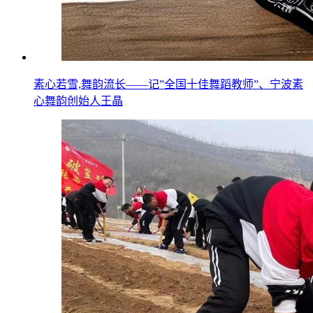
素心若雪,舞韵流长——记”全国十佳舞蹈教师”、宁波素
心舞韵创始人王晶