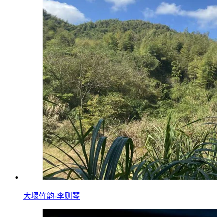
大堰竹韵-​李则琴