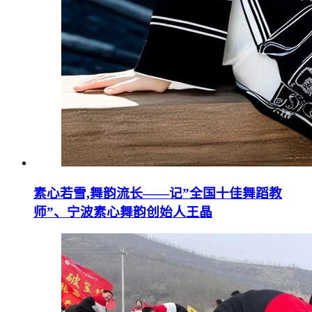
素心若雪,舞韵流长——记”全国十佳舞蹈教
师”、宁波素心舞韵创始人王晶