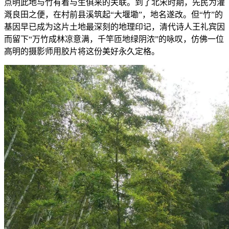
点明此地与竹有着与生俱来的关联。到了北宋时期，先民为灌
溉良田之便，在村前县溪筑起“大堰墈”，地名遂改。但“竹”的
基因早已成为这片土地最深刻的地理印记，清代诗人王礼宾因
而留下“万竹成林凉意满，千竿匝地绿阴浓”的咏叹，仿佛一位
高明的摄影师用胶片将这份美好永久定格。