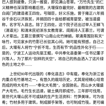
巴人感到疲惫，只消一推窗，即见满山苍翠。“万竹先生”的仁
义精神也深深影响着后世。大堰保存最完好、最精致的古建筑
白阊门的建造者王四佐，号隧臣，好义乐施，曾于雍正八年捐
谷千余石以济族贫，并捐田四十亩给郡城育婴堂，被当道盛
称，名字写入县志。除了王四佐，这个院子还出过举人王鳞飞
（清道光）和清末民初浙东女教育家、闺阁诗人王慕兰，可谓
人才辈出。王慕兰曾撰写“山南山北竹婵娟，翠涌青围别有天”
咏竹，可见家乡的竹影已长驻其心间。她可能有预感，自己之
后，大堰有人将竹“宁折不弯，生而有节”的品性外化于行——
是的，宁波工人运动先驱王鲲，中共奉化县委第一任书记董子
兴等人，为了那片“别样的天空”，将自己的热血洒入了这片绿
色的土地之中……
上世纪80年代出版的《奉化县志》中有载，奉化为浙江省
内重点毛竹基地之一，有悠久的栽培历史，尤其是经精心培育
而成的特大毛竹——“奉化大毛筒”，全国驰名。而山乡大堰盛
产大毛竹。毛竹生长迅速，破土俩月即成竹，三年即可伐用，
是世代大堰山民不可或缺的生产生活资料：竹笋美味，可为佳
肴；竹材多用于建筑，制成脚手架等，也可制成竹筏，更可编