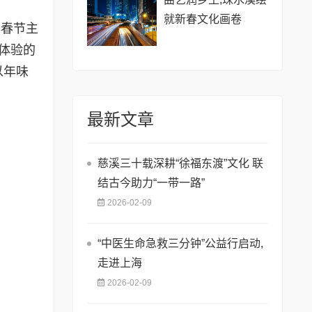
就新春文化画卷
年春节主
体验的
以年味
最新文章
慈溪三十载深耕“徐福东渡”文化 联
结古今助力“一带一路”
2026-02-09
“中医生命急救三分钟”公益行启动,
走进上海
2026-02-09