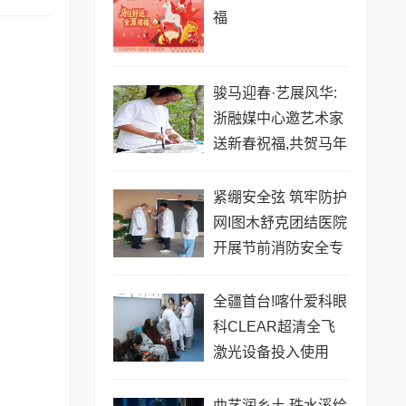
福
骏马迎春·艺展风华:
浙融媒中心邀艺术家
送新春祝福,共贺马年
祥瑞——王文平老师
紧绷安全弦 筑牢防护
网I图木舒克团结医院
开展节前消防安全专
项检查
全疆首台!喀什爱科眼
科CLEAR超清全飞
激光设备投入使用
曲艺润乡土,珠水溪绘