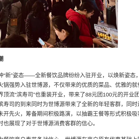
潮
种“新”姿态——全新餐饮品牌纷纷入驻开业，以焕新姿态
火锅强势入驻世博源，不仅带来的优质的菜品、优雅的就
顶流“滨寿司”也重装开业，带来了88元团100元的开业
滨寿司的到来同时为世博源带来了全新的年轻客群，同时
未开先火，筹备期间积极路演，以抽霸王餐等形式积极吸
时也展现了对于世博源消费客群的信心。