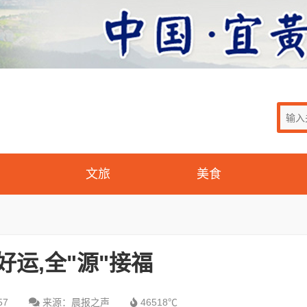
文旅
美食
住好运,全"源"接福
57
来源：晨报之声
46518℃