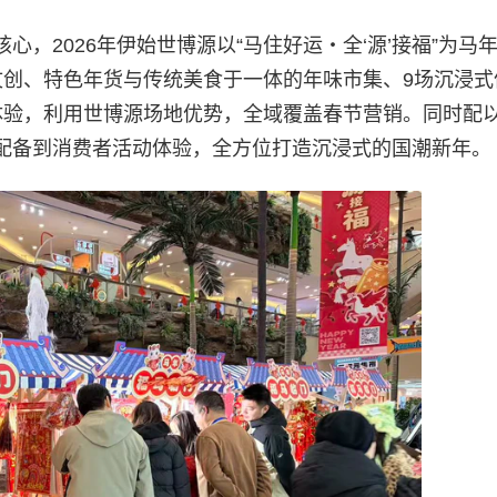
，2026年伊始世博源以“马住好运・全‘源’接福”为马
文创、特色年货与传统美食于一体的年味市集、9场沉浸式
体验，利用世博源场地优势，全域覆盖春节营销。同时配
配备到消费者活动体验，全方位打造沉浸式的国潮新年。