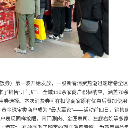
礼年饭券）第一波开始发放，一股新春消费热潮迅速席卷全
了销售“开门红”。全域110余家商户积极响应，涵盖70
的用券选择。本次消费券可在扣除商家原有优惠后叠加使用
黄金珠宝类商户成为 “最大赢家”——活动前四日，销售
。餐饮商户表现同样抢眼，南门涮肉、金匠寿司、左庭右院等多
锦上添花”，有效刺激了顾客的到店消费意愿，为新春餐饮