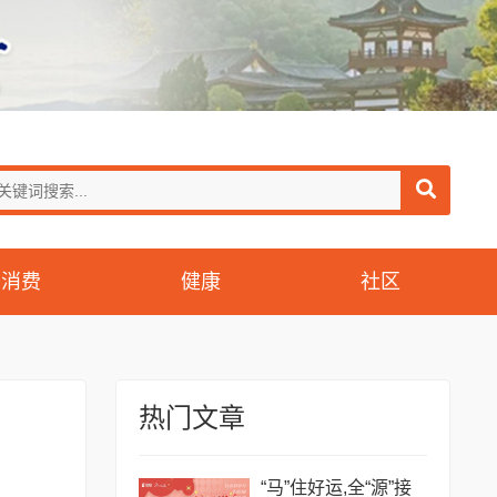
消费
健康
社区
热门文章
​“马”住好运,全“源”接