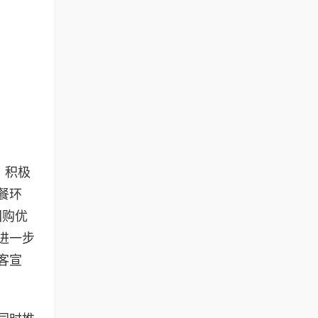
，积极
餐环
团购优
进一步
客宣