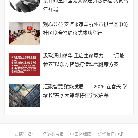
设计师王海宝为大家送新春祝福,共贺马
年祥瑞
观心公益 安道米家与杭州市拱墅区申沁
社区联合签约仪式成功举行
汲取深山精华 重启生命原力——“月影
参养”以东方智慧打造现代健康方案
汇聚智慧 赋能发展——2026“在春天 学
增长”春季大课即将在宁波启幕
友情链接：
经济参考报
中国名牌网
新华每日电讯