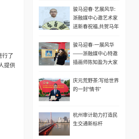
骏马迎春·艺展风华:
浙融媒中心邀艺术家
送新春祝福,共贺马年
祥瑞——贾超然老师
骏马迎春·一展风华
——浙融媒中心特邀
进行了
插画师陈知盈为大家
人提供
送新春祝福,共贺马年
祥瑞
庆元荒野茶:写给世界
的一封“情书”
​杭州审计助力打造民
生交通新标杆