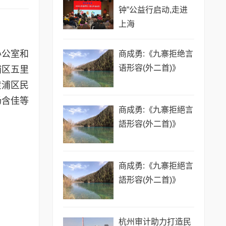
钟”公益行启动,走进
上海
办公室和
商成勇:《九寨拒绝言
语形容(外二首)》
浦区五里
黄浦区民
杨含佳等
商成勇:《九寨拒絕言
語形容(外二首)》
商成勇:《九寨拒絕言
語形容(外二首)》
杭州审计助力打造民