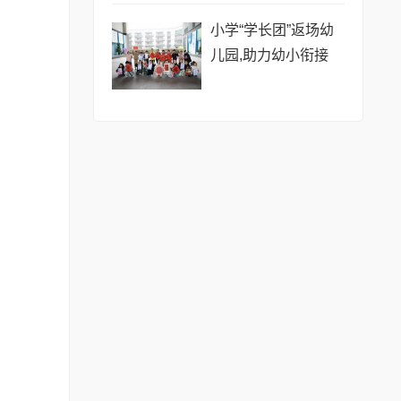
小学“学长团”返场幼
儿园,助力幼小衔接