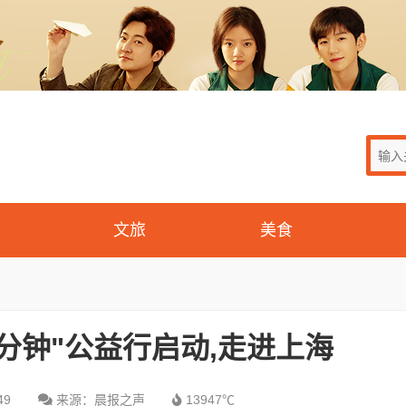
文旅
美食
分钟"公益行启动,走进上海
49
来源：晨报之声
13947℃