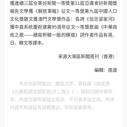
獲連續三屆全軍好新聞一等獎第11屆亞運會好新聞獎
報告文學獲《解放軍報》征文一等獎第九屆中國人口
文化獎散文獲澳門文學獎作品：長詩《信念梁家河》
獲中直系統慶祝建黨95周年征文一等獎歌曲《中華商
姓之歌——續寫軒轅一脈的輝煌》詞作者作品有英、
日、韓文等譯本。
来源大灣區新聞周刊（香港）
編輯：南渡
本文内容转载自：晨报之声，原标题《商成勇:
《九寨拒絕言語形容(外二首)》》，版权归原作者所
有，内容为原作者独立观点，不代表本站立场。所涉
内容不构成投资消费建议，仅供读者参考。