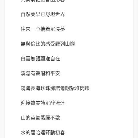
自然美早已舒坦世界
往來一心揣着沉浸夢
無與倫比的感受羅列山巅
白雲無語飄逸自在
溪瀑有聲唱和平安
鏡海長海珍珠灘諾爾朗紮堆閃爍
迎接贊美詩沉醉流連
山的英氣蒸騰不歇
水的碧哈達驿動初春