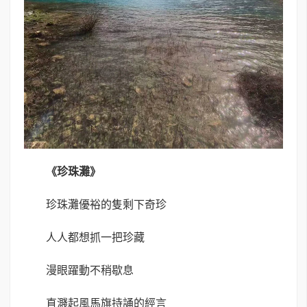
《珍珠灘》
珍珠灘優裕的隻剩下奇珍
人人都想抓一把珍藏
漫眼躍動不稍歇息
直濺起風馬旗持誦的經言