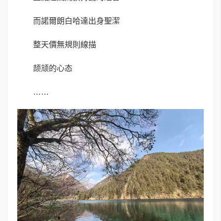
而諾爾朗白哈達出身聖潔
整天價無規則線描
颉颃的心态
……