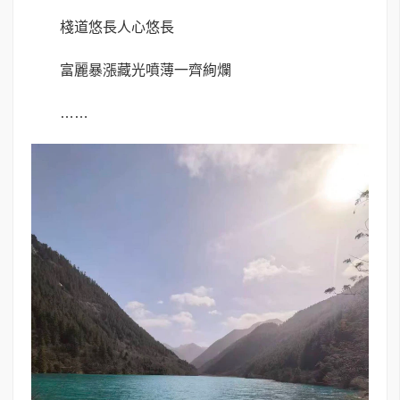
棧道悠長人心悠長
富麗暴漲藏光噴薄一齊絢爛
……