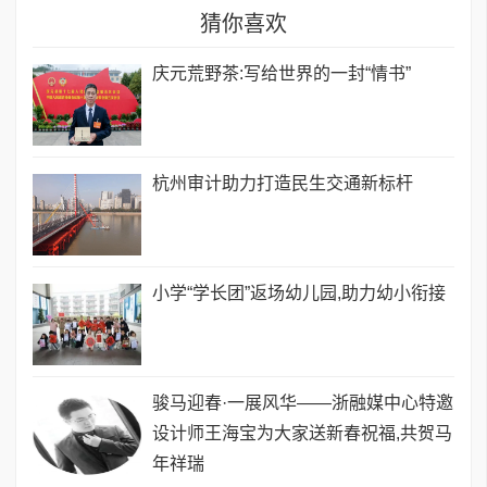
猜你喜欢
庆元荒野茶:写给世界的一封“情书”
​杭州审计助力打造民生交通新标杆
小学“学长团”返场幼儿园,助力幼小衔接
骏马迎春·一展风华——浙融媒中心特邀
设计师王海宝为大家送新春祝福,共贺马
年祥瑞