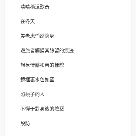
啧啧稱道歎奇
在冬天
美老虎悄然隐身
遊旅者觸摸其餘留的痕迹
想象情感和善的樣貌
鏡框裏水色如藍
照鏡子的人
不憚于對身後的險惡
設防