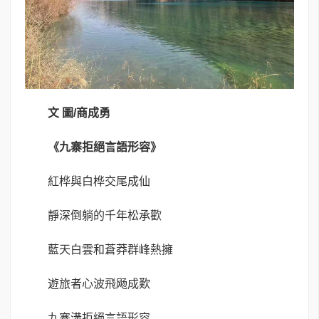
文 圖
/
商成勇
《九寨拒絕言語形容》
紅桦與白桦交尾成仙
靜深倒躺的千年松承歡
藍天白雲和蒼莽群峰熱擁
遊旅者心波飛飏成歎
九寨溝拒絕言語形容