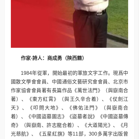
作家
·
詩人：商成勇（陝西籍）
1984年從軍，開始最初的軍旅文字工作。現爲中
國散文學會會員、中國通俗文藝研究會會員、北京市
作家協會會員著有長篇作品《萬世法門》（與嶽南合
著）、《東方紅霄》（與王久辛合着）、《仗劍江
天》、《叩問大地》、《佛佑法門》（與嶽南合
着）、《中國盜墓圖志》《盜墓者說》《中國盜墓傳
奇》（與嶽南、許志龍合着）、《大道陽光》、《月
光慈航》、《五星紅旗》等11部，300多萬字出版曾