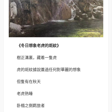
《冬日想象老虎的斑紋》
樹正溝裏，藏着一隻虎
虎的斑紋據說蓋過任何對華麗的想象
但隻有在秋天
老虎熟睡
卧榻之側羁旅者