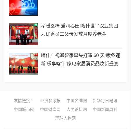
孝暖桑梓 爱润心田I喀什世平农业集团
为优秀员工父母发放月度养老金
喀什广视通智家牵头打造 60 天​“暖冬迎
新 乐享喀什”家电家居消费品焕新盛宴
友情链接：
经济参考报
中国名牌网
新华每日电讯
中国城市网
中国财富网
人民论坛网
中国新闻周刊
环球人物网