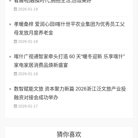
看展啦|触摸时代,拥抱生活,创造美好
2026-01-19
孝暖桑梓 爱润心田I喀什世平农业集团为优秀员工父
母发放月度养老金
2026-01-18
喀什广视通智家牵头打造 60 天​“暖冬迎新 乐享喀什”
家电家居消费品焕新盛宴
2026-01-18
数智赋能文旅 资本聚力新篇 2026浙江泛文旅产业投
融资对接会成功举办
2026-01-17
猜你喜欢