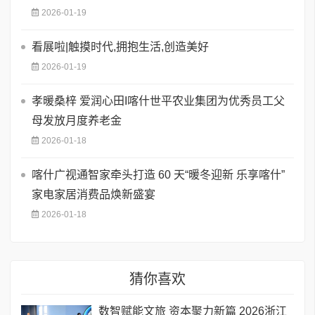
2026-01-19
看展啦|触摸时代,拥抱生活,创造美好
2026-01-19
孝暖桑梓 爱润心田I喀什世平农业集团为优秀员工父
母发放月度养老金
2026-01-18
喀什广视通智家牵头打造 60 天​“暖冬迎新 乐享喀什”
家电家居消费品焕新盛宴
2026-01-18
猜你喜欢
数智赋能文旅 资本聚力新篇 2026浙江