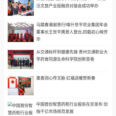
泛文旅产业投融资对接会成功举办
马踏春潮谢恩行!喀什世平农业集团年会
董事长王世平携恩人登台,四载初心映芳
华
从交通标杆到健康先锋 贵州交通职业大
学药食同源生命科学院创新答卷
墨香润心传文脉 红福送暖贺新春
中国首份智慧药柜行业报告在京发布 剑
指千亿市场规范发展