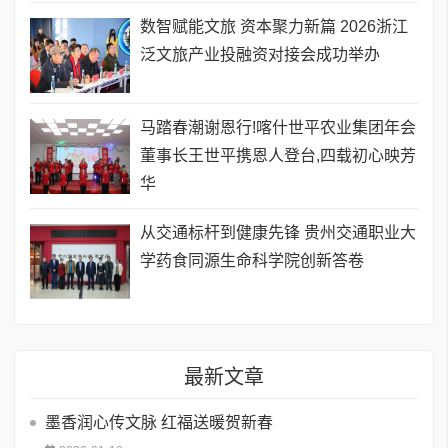
数智赋能文旅 资本聚力新篇 2026浙江
泛文旅产业投融资对接会成功举办
马踏春潮谢恩行!喀什世平农业集团年会
董事长王世平携恩人登台,四载初心映芳
华
从交通标杆到健康先锋 贵州交通职业大
学药食同源生命科学院创新答卷
最新文章
墨香润心传文脉 红福送暖贺新春