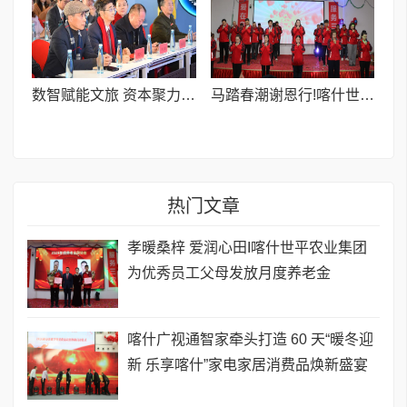
数智赋能文旅 资本聚力新篇 2026浙江泛文旅产业投融资对接会成功举办
马踏春潮谢恩行!喀什世平农业集团年会董事长王世平携恩人登台,四载初心映芳华
热门文章
孝暖桑梓 爱润心田I喀什世平农业集团
为优秀员工父母发放月度养老金
喀什广视通智家牵头打造 60 天​“暖冬迎
新 乐享喀什”家电家居消费品焕新盛宴