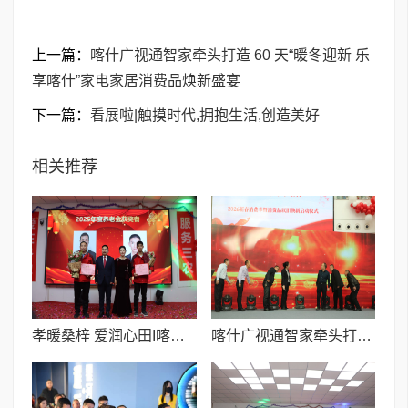
上一篇：
喀什广视通智家牵头打造 60 天​“暖冬迎新 乐
享喀什”家电家居消费品焕新盛宴
下一篇：
看展啦|触摸时代,拥抱生活,创造美好
相关推荐
孝暖桑梓 爱润心田I喀什世平农业集团为优秀员工父母发放月度养老金
喀什广视通智家牵头打造 60 天​“暖冬迎新 乐享喀什”家电家居消费品焕新盛宴