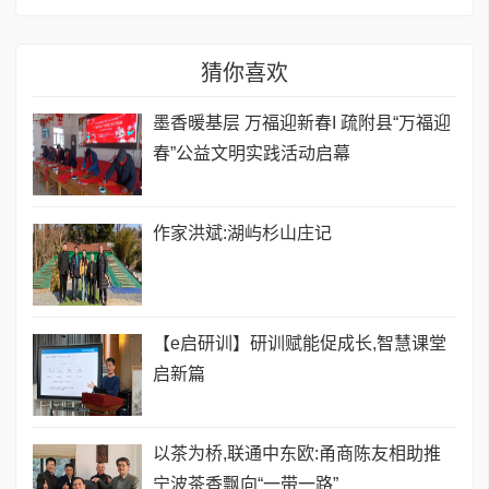
猜你喜欢
墨香暖基层 万福迎新春I 疏附县“万福迎
春”公益文明实践活动启幕
作家洪斌:湖屿杉山庄记
【e启研训】研训赋能促成长,智慧课堂
启新篇
以茶为桥,联通中东欧:甬商陈友相助推
宁波茶香飘向“一带一路”