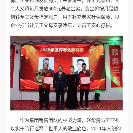
勇、王亚礼颁发优秀员工荣誉证书，并正式宣布：为
二人父母每月发放600元养老金奖，资金将按月足额
划转至其父母指定账户，用于补充老家社保保障，以
企业担当让员工父母安享晚年，让员工安心打拼。
作为集团销售团队的中坚力量，赵华勇与王亚礼
以实干笃行诠释了世平人的敬业底色。2011年入职的