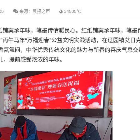
05
来源：晨报之声
34505℃
红纸铺案承年味，笔墨传情暖民心。红纸铺案承年味，笔墨
疏附”丙午马年“万福迎春”公益文明实践活动，在辽园镇艾日
香氤氲间，中华优秀传统文化的魅力与新春的喜庆气息交
礼，提前感受浓浓的年味。