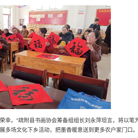
别荣幸。”疏附县书画协会筹备组组长刘永萍坦言，将以笔
展多场文化下乡活动，把墨香暖意送到更多农户家门口。