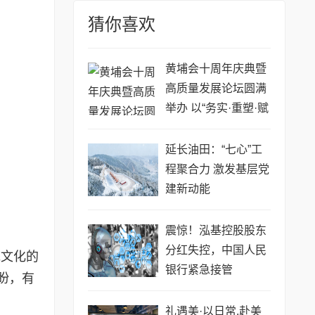
猜你喜欢
黄埔会十周年庆典暨
高质量发展论坛圆满
举办 ​以“务实·重塑·赋
能”共绘发展新蓝图
延长油田：“七心”工
程聚合力 激发基层党
建新动能
震惊！泓基控股股东
分红失控，中国人民
统文化的
银行紧急接管
盼，有
礼遇美·以日常,赴美