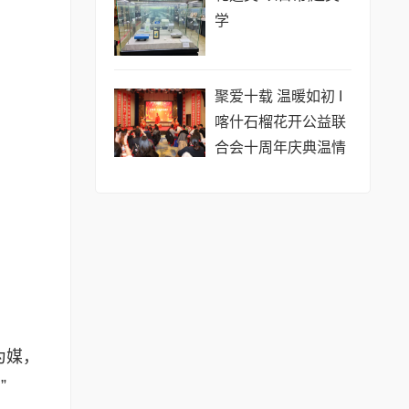
学
聚爱十载 温暖如初 I
喀什石榴花开公益联
合会十周年庆典温情
启幕
为媒，
”