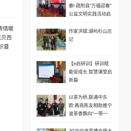
春I 疏附县“万福迎春”
公益文明实践活动启
幕
传情暖
作家洪斌:湖屿杉山庄
克贝西
记
织蔓
【e启研训】研训赋
能促成长,智慧课堂启
新篇
以茶为桥,联通中东
欧:甬商陈友相助推宁
波茶香飘向“一带一
路”
2025宁波茶博会盛大