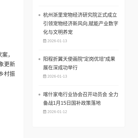
杭州浙里宠物经济研究院正式成立
引领宠物经济新风向,赋能产业数字
化与文明养宠
2026-01-13
伏案，
阳程折翼天使画院“定岗优培”成果
象更新
展在深成功举行
乡村振
2026-01-13
喀什家电行业协会召开动员会 全力
备战1月15日国补政策落地
2026-01-12