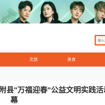
文旅
美食
疏附县"万福迎春"公益文明实践活
幕