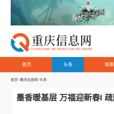
首页
头条
城事
首页
>
重庆信息网
>
头条
墨香暖基层 万福迎新春I 