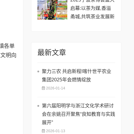
启幕:以茶为媒,香溢
甬城,共筑茶业发展新
平台
镇各单
最新文章
、文明向
聚力三农 共启新程!喀什世平农业
集团2025年会燃情绽放
2026-01-14
​第六届阳明学与浙江文化学术研讨
会在余姚召开聚焦“良知教育与实践
展开”
2026-01-13