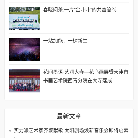
春晓问茶:一片“金叶叶”的共富答卷
一站加能，一树新生
花间墨语·艺润大寺—花鸟画展暨天津市
书画艺术院西青分院在大寺落成
最新文章
实力派艺术家齐聚献歌 太阳剧场焕新音乐会即将启幕