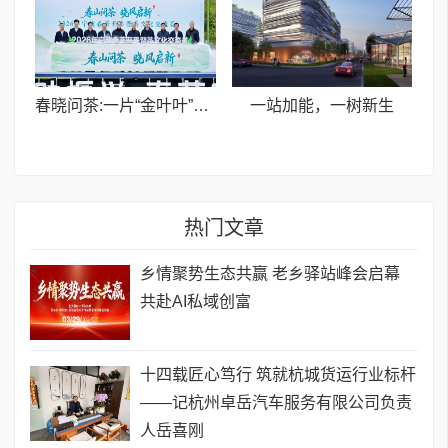
春晓问茶:一片“金叶叶”的共富答卷
一站加能，一树新生
热门文章
乡情聚势生态共赢 老乡驿站峰会启幕
共赴AI私域创富
十四载匠心笃行 筑就杭城货运行业标杆
——记杭州卓岳汽车服务有限公司负责
人岳喜刚