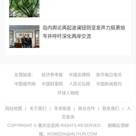
岛内舆论再起波澜钮则坚发声力挺萧旭
岑并呼吁深化两岸交流
友情链接：
经济参考报
中国名牌网
新华每日电讯
中国城市网
中国财富网
人民论坛网
中国新闻周刊
环球人物网
网站地图
|
关于我们
|
寻求报道
|
商业合作
|
联系我们
|
人
员查询
COPYRIGHT © 重庆信息网 RIGHTS RESERVED.
删稿反馈邮
箱：KCMEDIA@ALIYUN.COM