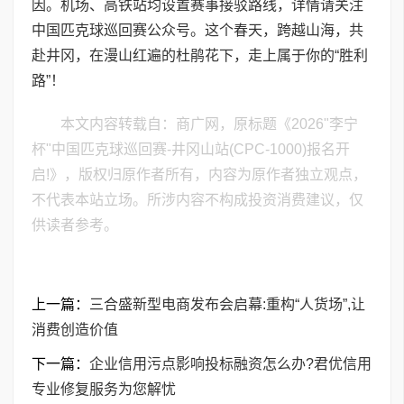
因。机场、高铁站均设置赛事接驳路线，详情请关注
中国匹克球巡回赛公众号。这个春天，跨越山海，共
赴井冈，在漫山红遍的杜鹃花下，走上属于你的“胜利
路”！
本文内容转载自：商广网，原标题《2026"李宁
杯"中国匹克球巡回赛-井冈山站(CPC-1000)报名开
启!》，版权归原作者所有，内容为原作者独立观点，
不代表本站立场。所涉内容不构成投资消费建议，仅
供读者参考。
上一篇：
三合盛新型电商发布会启幕:重构“人货场”,让
消费创造价值
下一篇：
企业信用污点影响投标融资怎么办?君优信用
专业修复服务为您解忧