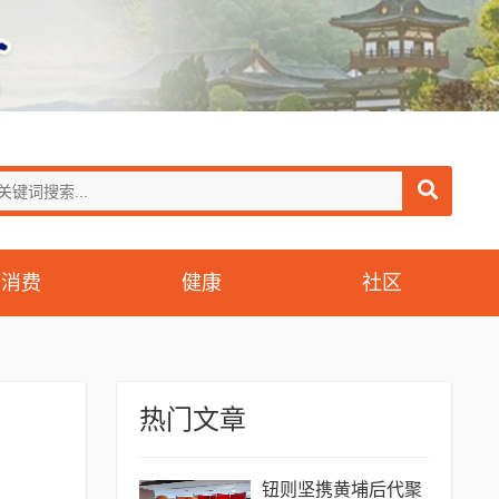
消费
健康
社区
热门文章
钮则坚携黄埔后代聚