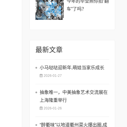
今年的毕业照你拍“翻
车”了吗？
最新文章
小马哒哒迎新年,萌娃当家乐成长
2026-01-27
抽象唯一，中美抽象艺术交流展在
上海隆重举行
2026-01-26
“醉衢味”以地道衢州菜火爆出圈,成