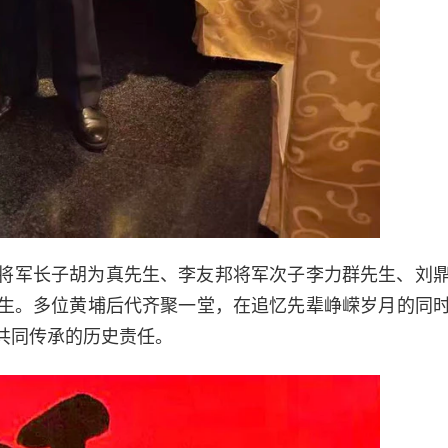
将军长子胡为真先生、李友邦将军次子李力群先生、刘
生。多位黄埔后代齐聚一堂，在追忆先辈峥嵘岁月的同
共同传承的历史责任。