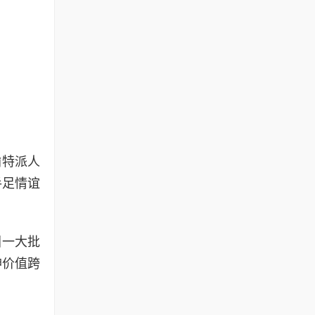
瑜特派人
手足情谊
国一大批
神价值跨