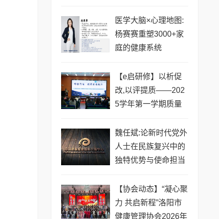
医学大脑×心理地图:
杨赛赛重塑3000+家
庭的健康系统
【e启研修】以析促
改,以评提质——202
5学年第一学期质量
分析暨复习动员大会
魏任斌:论新时代党外
人士在民族复兴中的
独特优势与使命担当
【协会动态】“凝心聚
力 共启新程”洛阳市
健康管理协会2026年