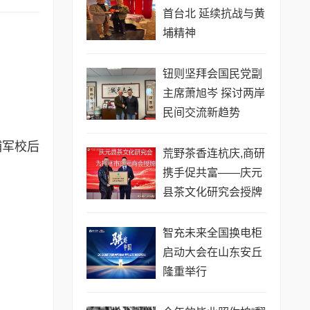
首台北 延续抗战与黄
埔精神
钮则坚拜会国民党副
主席萧旭岑 探讨两岸
民间交流新趋势
埔军校后
荒野茶香连杭庆,商研
携手促共富——庆元
县茶文化研究会授牌
杭州市庆元商会
智充未来全国换电柜
启动大会在山东安丘
隆重举行