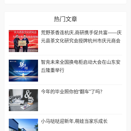
热门文章
荒野茶香连杭庆,商研携手促共富——庆
元县茶文化研究会授牌杭州市庆元商会
智充未来全国换电柜启动大会在山东安
丘隆重举行
今年的毕业照你拍“翻车”了吗？
小马哒哒迎新年,萌娃当家乐成长