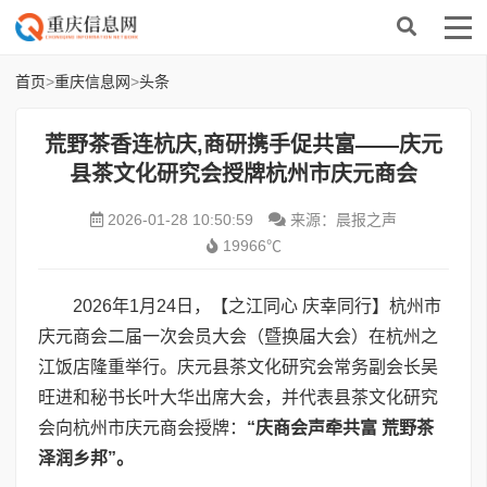
首页
>
重庆信息网
>
头条
荒野茶香连杭庆,商研携手促共富——庆元
县茶文化研究会授牌杭州市庆元商会
2026-01-28 10:50:59
来源：晨报之声
19966℃
2026年1月24日，【之江同心 庆幸同行】杭州市
庆元商会二届一次会员大会（暨换届大会）在杭州之
江饭店隆重举行。庆元县茶文化研究会常务副会长
吴
旺进和秘书长叶大华出席大会，并
代表县茶文化研究
会向杭州市庆元商会授牌：
“庆商会声牵共富 荒野茶
泽润乡邦”
。