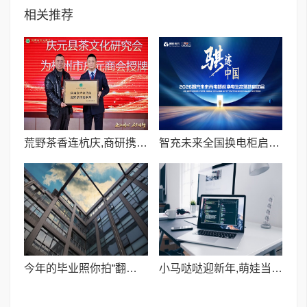
相关推荐
荒野茶香连杭庆,商研携手促共富——庆元县茶文化研究会授牌杭州市庆元商会
智充未来全国换电柜启动大会在山东安丘隆重举行
今年的毕业照你拍“翻车”了吗？
小马哒哒迎新年,萌娃当家乐成长