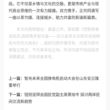
段。它不仅是乡情与文化的交融，更是传统产业与现
代商业思维的一次有力碰撞。双方携手，正共同谱写
一曲以茶为媒、连接城乡、助力共富的和谐新篇章。
本文内容转载自：晨报之声，原标题《荒野茶香
连杭庆,商研携手促共富——庆元县茶文化研究会授牌
杭州市庆元商会》，版权归原作者所有，内容为原作
者独立观点，不代表本站立场。所涉内容不构成投资
消费建议，仅供读者参考。
上一篇：
智充未来全国换电柜启动大会在山东安丘隆
重举行
下一篇：
钮则坚拜会国民党副主席萧旭岑 探讨两岸民
间交流新趋势