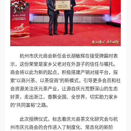
杭州市庆元商会新任会长胡敏辉在接受牌匾时表
示，这份荣誉是家乡父老对在外游子的信任与嘱托。
商会将以此为新的起点，积极搭建产销对接平台，探
索“以商兴茶、以茶促商”的新模式，引导更多会员和社
会资源关注庆元茶产业，让源自庆元荒野深山的生态
好茶，走出浙江，香飘全国、全世界，切实助力家乡
的“共同富裕”之路。
此次授牌仪式，标志着庆元县茶文化研究会与杭
州市庆元商会的合作进入了制度化、常态化的新阶