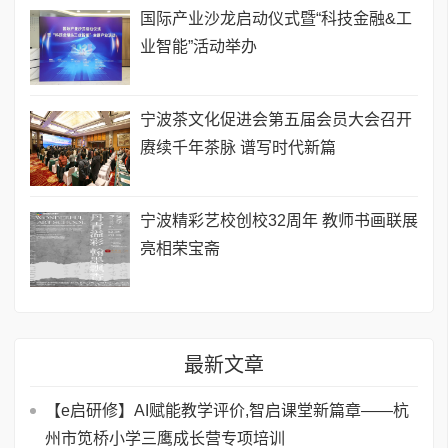
国际产业沙龙启动仪式暨“科技金融&工
业智能”活动举办
宁波茶文化促进会第五届会员大会召开
赓续千年茶脉 谱写时代新篇
宁波精彩艺校创校32周年 教师书画联展
亮相荣宝斋
最新文章
【e启研修】AI赋能教学评价,智启课堂新篇章——杭
州市笕桥小学三鹰成长营专项培训