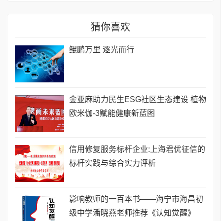
猜你喜欢
鲲鹏万里 逐光而行
金亚麻助力民生ESG社区生态建设 植物
欧米伽-3赋能健康新蓝图
信用修复服务标杆企业:上海君优征信的
标杆实践与综合实力评析
影响教师的一百本书——海宁市海昌初
级中学潘晓燕老师推荐《认知觉醒》