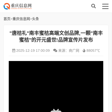
首页
>
重庆信息网
>
头条
"唐桔礼"南丰蜜桔高端文创品牌,一颗"南丰
蜜桔"的开元盛世!品牌宣传片发布
2025-12-19 17:00:09
来源：商广网
88057℃