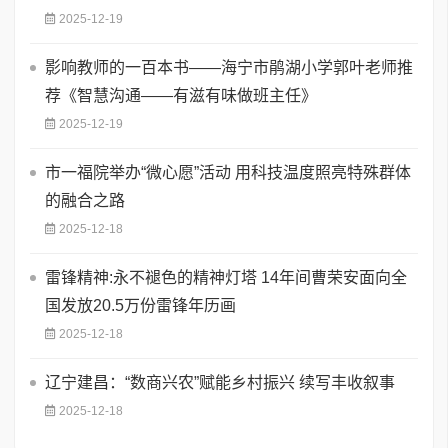
2025-12-19
影响教师的一百本书——海宁市鹃湖小学郭叶老师推
荐《智慧沟通——有滋有味做班主任》
2025-12-19
市一福院举办“微心愿”活动 用科技温度照亮特殊群体
的融合之路
2025-12-18
雷锋精神:永不褪色的精神灯塔 ​14年间曹荣安面向全
国发放20.5万份雷锋年历画
2025-12-18
辽宁建昌：“数商兴农”赋能乡村振兴 续写丰收叙事
2025-12-18