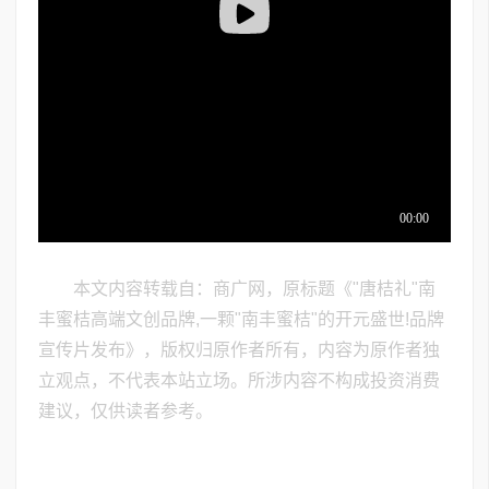
本文内容转载自：商广网，原标题《"唐桔礼"南
丰蜜桔高端文创品牌,一颗"南丰蜜桔"的开元盛世!品牌
宣传片发布》，版权归原作者所有，内容为原作者独
立观点，不代表本站立场。所涉内容不构成投资消费
建议，仅供读者参考。