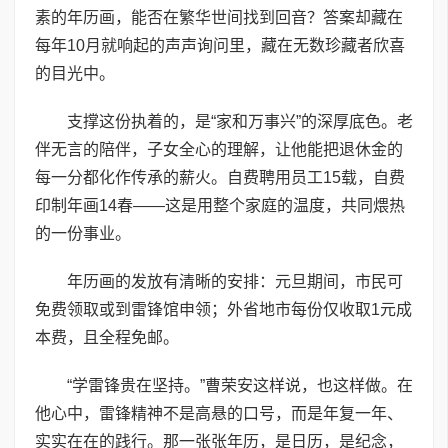
素的年历画，能否在繁华世间找到回音？答案却藏在
每年10月就响起的声声询问里，藏在无数珍藏者欣喜
的目光中。
支撑这份执着的，是“家和万事兴”的深厚底色。老
伴无言的陪伴，子女全心的理解，让他能把退休金的
每一分都化作传承的薪火。自费聘用员工15载，自费
印制年画14春——这是用整个家庭的温度，共同煨热
的一份事业。
年历画的发放有清晰的安排：元旦期间，市民可
免费领取或到雷锋馆申领；外省地市每份仅收取1元成
本费，且全程免邮。
“学雷锋贵在坚持。”曹荣安这样说，也这样做。在
他心中，雷锋精神不是高悬的口号，而是年复一年、
实实在在的践行。那一张张年历，是日历，是纪念，