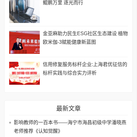
鲲鹏万里 逐光而行
金亚麻助力民生ESG社区生态建设 植物
欧米伽-3赋能健康新蓝图
信用修复服务标杆企业:上海君优征信的
标杆实践与综合实力评析
最新文章
影响教师的一百本书——海宁市海昌初级中学潘晓燕
老师推荐《认知觉醒》