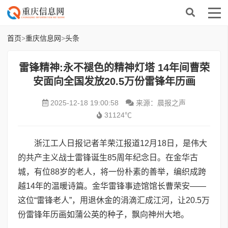
首页
>
重庆信息网
>
头条
雷锋精神:永不褪色的精神灯塔 ​14年间曹荣
安面向全国发放20.5万份雷锋年历画
2025-12-18 19:00:58
来源：晨报之声
31124℃
浙江工人日报记者羊荣江报道12月18日，是伟大
的共产主义战士雷锋诞生85周年纪念日。在金华古
城，有位88岁的老人，将一份朴素的善举，编织成跨
越14年的温暖诗篇。金华雷锋事迹馆馆长曹荣安——
这位“雷锋老人”，用退休金的涓滴汇成江河，让20.5万
份雷锋年历画如蒲公英的种子，飘向神州大地。