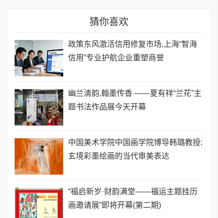
猜你喜欢
政策东风激活信用修复市场,上海“智海
信用”专业护航企业重塑商誉
幽兰清韵,翰墨传香 ——夏有祥“兰花”主
题书法作品展今天开幕
中国美术学院中国画学院博导韩璐教授:
玄境彩墨绘画的当代审美表达
“福启新岁·财韵满堂——福运主题挂历
画邀请展”即将开幕(第二期)