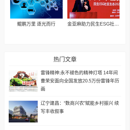
鲲鹏万里 逐光而行
金亚麻助力民生ESG社区生态建设 植物欧米伽-3赋能健康新蓝图
热门文章
雷锋精神:永不褪色的精神灯塔 ​14年间
曹荣安面向全国发放20.5万份雷锋年历
画
辽宁建昌：“数商兴农”赋能乡村振兴 续
写丰收叙事