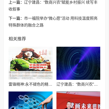
上一篇：
辽宁建昌：“数商兴农”赋能乡村振兴 续写丰
收叙事
下一篇：
市一福院举办“微心愿”活动 用科技温度照亮
特殊群体的融合之路
相关推荐
雷锋精神:永不褪色的精神灯塔 ​14年间曹荣安面向全国发放20.5万份雷锋年历画
辽宁建昌：“数商兴农”赋能乡村振兴 续写丰收叙事