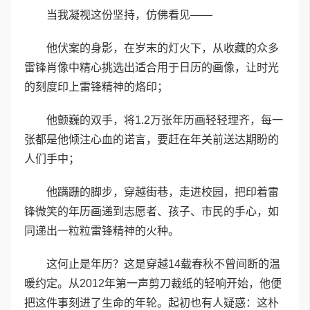
当我凝视这份坚持，仿佛看见——
他伏案的身影，在岁末的灯火下，从收藏的众多
雷锋肖像中精心挑选出适合用于日历的画像，让时光
的刻度印上雷锋精神的烙印；
他颤巍的双手，将1.2万张年历画轻轻理齐，每一
张都是他倾注心血的诺言，要赶在年关前送达期盼的
人们手中；
他蹒跚的脚步，穿越街巷，走进校园，把印着雷
锋微笑的年历画递到志愿者、孩子、市民的手心，如
同递出一粒粒雷锋精神的火种。
这何止是年历？这是穿越14载春秋不曾间断的温
暖约定。从2012年第一声剪刀裁纸的轻响开始，他便
把这件事刻进了生命的年轮。起初也有人疑惑：这朴