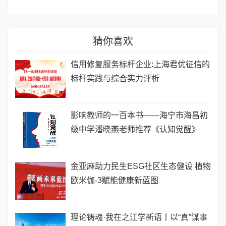
猜你喜欢
信用修复服务标杆企业:上海君优征信的
标杆实践与综合实力评析
影响教师的一百本书——海宁市海昌初
级中学潘晓燕老师推荐《认知觉醒》
金亚麻助力民生ESG社区生态健设 植物
欧米伽-3赋能健康新蓝图
理论铸魂·我在之江学新语丨以“真”谋事