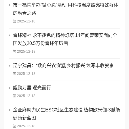
市一福院举办“微心愿”活动 用科技温度照亮特殊群体
的融合之路
2025-12-18
雷锋精神:永不褪色的精神灯塔 ​14年间曹荣安面向全
国发放20.5万份雷锋年历画
2025-12-18
辽宁建昌：“数商兴农”赋能乡村振兴 续写丰收叙事
2025-12-18
鲲鹏万里 逐光而行
2025-12-18
金亚麻助力民生ESG社区生态建设 植物欧米伽-3赋能
健康新蓝图
2025-12-18