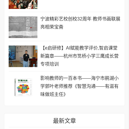
宁波精彩艺校创校32周年 教师书画联展
亮相荣宝斋
【e启研修】AI赋能教学评价,智启课堂
新篇章——杭州市笕桥小学三鹰成长营
专项培训
影响教师的一百本书——海宁市鹃湖小
学郭叶老师推荐《智慧沟通——有滋有
味做班主任》
最新文章