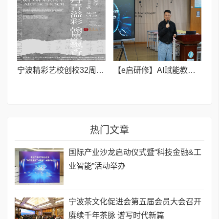
宁波精彩艺校创校32周年 教师书画联展亮相荣宝斋
【e启研修】AI赋能教学评价,智启课堂新篇章——杭州市笕桥小学三鹰成长营专项培训
热门文章
国际产业沙龙启动仪式暨“科技金融&工
业智能”活动举办
宁波茶文化促进会第五届会员大会召开
赓续千年茶脉 谱写时代新篇