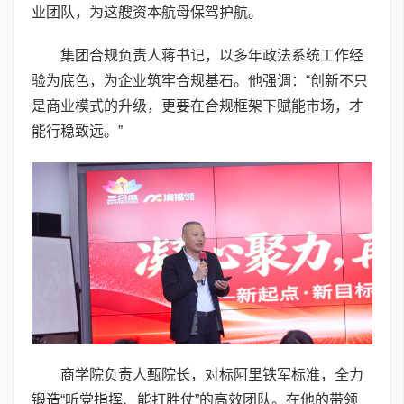
业团队，为这艘资本航母保驾护航。
集团合规负责人蒋书记，以多年政法系统工作经
验为底色，为企业筑牢合规基石。他强调：“创新不只
是商业模式的升级，更要在合规框架下赋能市场，才
能行稳致远。”
商学院负责人甄院长，对标阿里铁军标准，全力
锻造“听党指挥、能打胜仗”的高效团队。在他的带领