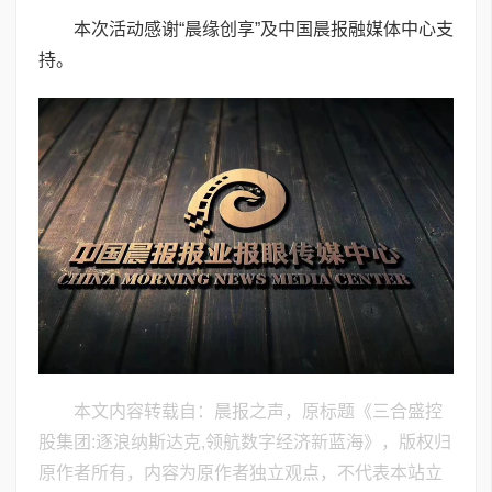
本次活动感谢“晨缘创享”及中国晨报融媒体中心支
持。
本文内容转载自：晨报之声，原标题《三合盛控
股集团:逐浪纳斯达克,领航数字经济新蓝海》，版权归
原作者所有，内容为原作者独立观点，不代表本站立