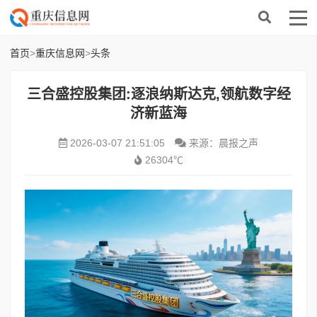
首页
>
重庆信息网
>
头条
三合盛控股集团:逐浪纳斯达克,领航数字经
济新蓝海
2026-03-07 21:51:05
来源：晨报之声
26304℃