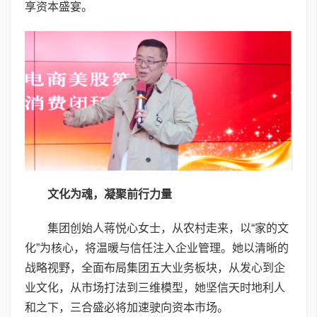
享资本盛宴。
文化为魂，凝聚前行力量
集团创始人蒋悦心女士，从农村走来，以“家的文
化”为核心，将温暖与信任注入企业管理。她以清晰的
战略视野，全面布局集团五大业务板块，从发心到企
业文化，从市场打法到三维模型，她坚信天时地利人
和之下，三合盛必将加速驶向资本市场。