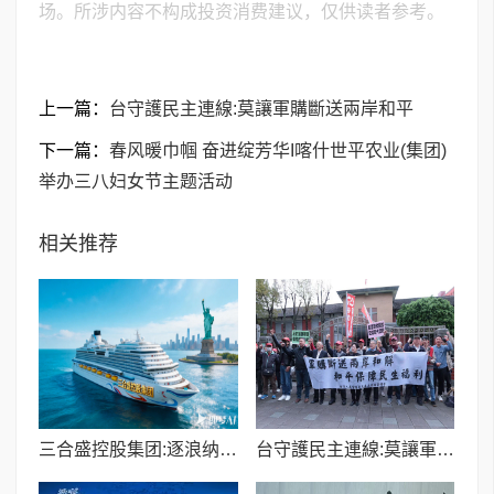
场。所涉内容不构成投资消费建议，仅供读者参考。
上一篇：
台守護民主連線:莫讓軍購斷送兩岸和平
下一篇：
春风暖巾帼 奋进绽芳华I喀什世平农业(集团)
举办三八妇女节主题活动
相关推荐
三合盛控股集团:逐浪纳斯达克,领航数字经济新蓝海
台守護民主連線:莫讓軍購斷送兩岸和平