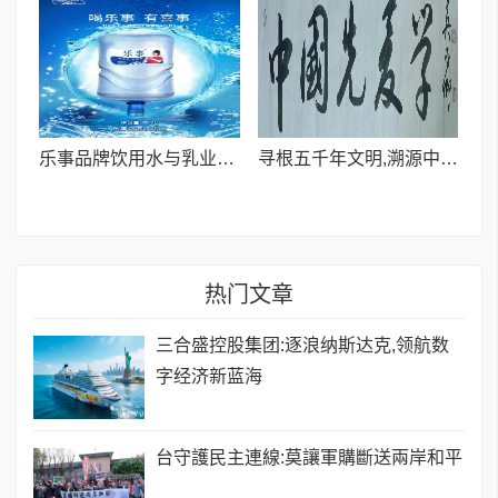
乐事品牌饮用水与乳业新秀亿酸奶达成战略联盟
寻根五千年文明,溯源中国先夏学 十人谈:良渚与中国先夏学
热门文章
三合盛控股集团:逐浪纳斯达克,领航数
字经济新蓝海
台守護民主連線:莫讓軍購斷送兩岸和平