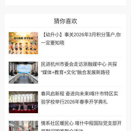
猜你喜欢
【幼升小】事关2026年3月积分落户,你
一定要知晓
民进杭州市委会走访浙融媒中心 共探
“媒体+教育+文化”融合发展新路径
春风启新程 奋进向未来I喀什市特区实
验学校举行2026年春季开学典礼
情系社区暖民心 喀什中程国际党支部开