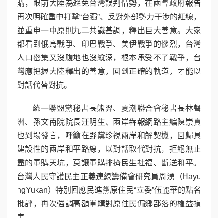
購，眼前大陸為避免台灣誤判情勢，在兩會政府報告
再次明確重申打擊“台獨”、反對外部勢力干涉的紅線，
並重申一中原則九二共識基調，釋出巨大善意。大家
都看到俄烏戰爭、印巴戰爭、美伊戰爭的慘烈，台灣
人口密集又沒腹地也沒縱深，根本承受不了戰爭，台
灣應把握大陸釋出的善意，回到正確的軌道，才能以
對話代替對抗。
統一聯盟黨秘書長熊羿、夏潮聯合會秘書長林聲
洲、孫文南院院長汪明生、兩岸犇報網路主編陳崇真
也到場發言，呼籲在野黨珍視兩岸和解契機，回歸具
建設性的兩岸和平路線，以對話取代對抗，拒絕無止
盡的軍購天坑，莫讓軍購排擠民生社福、斷送和平。
台灣人民守護民主正義連線籌備會研究員周湧（Hayu
ngYukan）特別回應民進黨原住民“立委”伍麗華的點名
批評，再次強調高額軍購對原住民偏鄉部落的權益損
害。