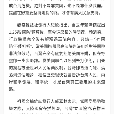
成台海危機，絕對不是靠美國，也不是靠什麼武器。
提醒在野黨要堅持走對的路，才會有廣大民意支持。
觀察雜誌社發行人紀欣指出，自去年賴清德提出
1.25兆“國防”預算後，至今這麼長的時間裡，賴清德、
行政機構完全沒有解釋過軍購內容，只講一句“‘國
防’不能打折”，當美國聯邦最高法院判決川普對等關稅
非法無效時，台灣完全有底氣拒絕美國軍購，但在野
黨卻一步步退讓。當美國聯合以色列去打伊朗，川普
的獨裁被全世界人民唾棄反制，台灣卻背道而馳、淪
落到這個地步，相信歷史很快就會告訴台灣人民，兩
岸和平發展、和平統一才是台灣真正要走的未來道
路。
祖國文摘雜誌發行人戚嘉林表示，當國際局勢動
盪之際，大陸兩會在拼經濟，台灣“立法院”卻在拼軍