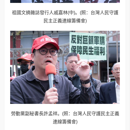
祖國文摘雜誌發行人戚嘉林(中)。(照：台灣人民守護
民主正義連線籌備會)
勞動黨副秘書長許孟祥。(照：台灣人民守護民主正義
連線籌備會)