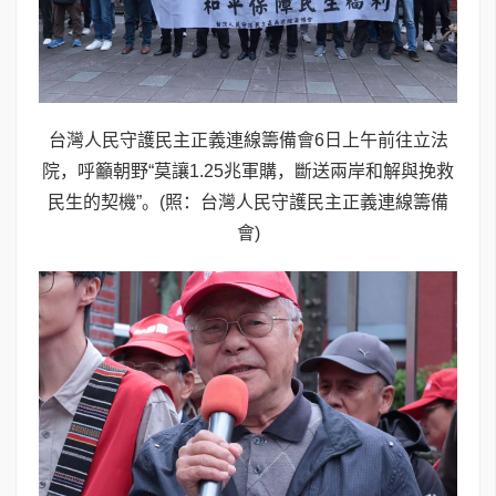
台灣人民守護民主正義連線籌備會6日上午前往立法
院，呼籲朝野“莫讓1.25兆軍購，斷送兩岸和解與挽救
民生的契機”。(照：台灣人民守護民主正義連線籌備
會)