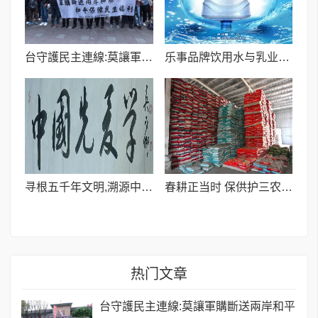
台守護民主連線:莫讓軍購斷送兩岸和平
乐事品牌饮用水与乳业新秀亿酸奶达成战略联盟
寻根五千年文明,溯源中国先夏学 十人谈:良渚与中国先夏学
春耕正当时 保供护三农 | 喀什世平农业(集团)全力护航春耕生产
热门文章
台守護民主連線:莫讓軍購斷送兩岸和平