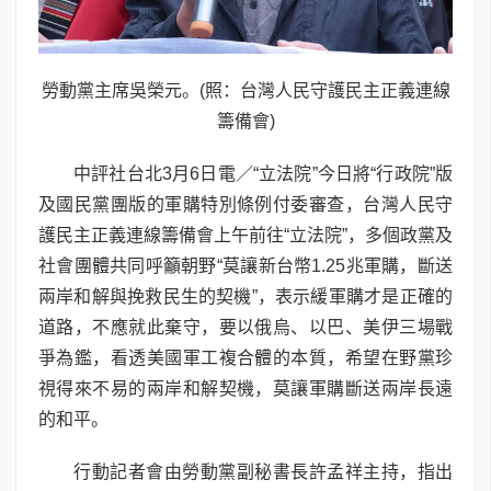
勞動黨主席吳榮元。(照：台灣人民守護民主正義連線
籌備會)
中評社台北3月6日電／“立法院”今日將“行政院”版
及國民黨團版的軍購特別條例付委審查，台灣人民守
護民主正義連線籌備會上午前往“立法院”，多個政黨及
社會團體共同呼籲朝野“莫讓新台幣1.25兆軍購，斷送
兩岸和解與挽救民生的契機”，表示緩軍購才是正確的
道路，不應就此棄守，要以俄烏、以巴、美伊三場戰
爭為鑑，看透美國軍工複合體的本質，希望在野黨珍
視得來不易的兩岸和解契機，莫讓軍購斷送兩岸長遠
的和平。
行動記者會由勞動黨副秘書長許孟祥主持，指出