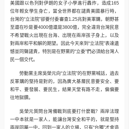
美國跟以色列對伊朗的女子小學進行轟炸，造成165
位年輕女學生身亡，當全世界都在譴責美國暴行時，
台灣的“立法院”卻要付委審查1.25兆對美軍購，朝野甚
至還在吵是要4000億還是3800億，完全違背台灣民意
不希望戰火出現在台海、出現在兩岸孩子身上，以及
對兩岸和平和解的期望。因此今天來到“立法院”表達遺
憾並同聲譴責，特別是在野黨的“立委”們必須給台灣人
民一個交代。
勞動黨主席吳榮元向“立法院”的在野黨喊話，過去
反軍購的堅持是對的，因為廣大基層民意要安全、要
和平、要發展、要民生，結果天堂有路不走，偏偏要
往地獄鑽。
吳榮元質問台灣備戰到底要打什麼戰？兩岸法理
一中本就是一家人，能讓台灣安全和平的，就是堅持
兩岸同屬一中，回到一家人的立場，只有“台獨”才會造