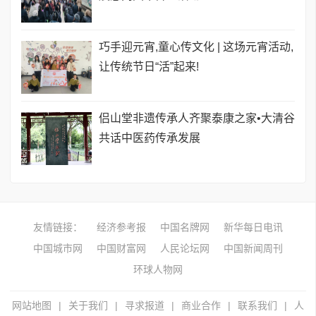
巧手迎元宵,童心传文化 | 这场元宵活动,
让传统节日“活”起来!
侣山堂非遗传承人齐聚泰康之家•大清谷
共话中医药传承发展
友情链接：
经济参考报
中国名牌网
新华每日电讯
中国城市网
中国财富网
人民论坛网
中国新闻周刊
环球人物网
网站地图
|
关于我们
|
寻求报道
|
商业合作
|
联系我们
|
人