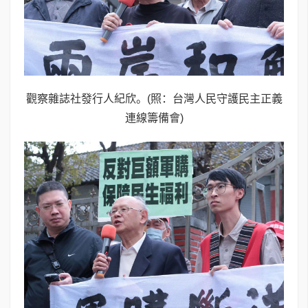
觀察雜誌社發行人紀欣。(照：台灣人民守護民主正義
連線籌備會)