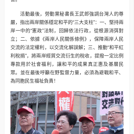
活動最後，勞動黨秘書長王武郎強調台灣人的尊
嚴，指出兩岸關係穩定和平的“三大支柱”：一、堅持兩
岸一中的“憲政”法制，回歸依法行政，從根源消弭對
立；二、依據《兩岸人民關係條例》，保障兩岸人民
交流的法定權利，以交流化解誤解；三、推動“和平紅
利稅捐”，將兩岸經貿交流衍生的稅收，提撥一定比例
專款用於社會福利，讓和平的成果真正惠及基層民
眾。並在最後呼籲在野監督力量，必須為避戰和平、
為同胞民生福祉負責！