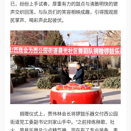
已，纷纷上手试奏，厚重有力的鼓点与清脆明快的镲
声交织回荡，与队员们的笑容相映成趣，引得围观居
民掌声、喝彩声此起彼伏。
捐赠仪式上，贾伟林会长将锣鼓乐器交付西公园
街道党工委副书记刘家山手中。“之前排练秧歌、社
火，简易乐器总少点精气神，现在有了专业装备，表