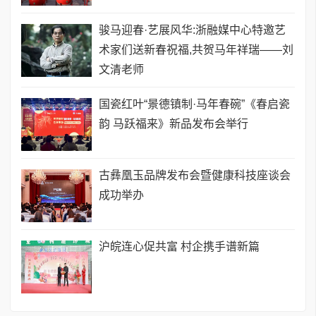
骏马迎春·艺展风华:浙融媒中心特邀艺
术家们送新春祝福,共贺马年祥瑞——刘
文清老师
国瓷红叶“景德镇制·马年春碗”《春启瓷
韵 马跃福来》新品发布会举行
古彝凰玉品牌发布会暨健康科技座谈会
成功举办
沪皖连心促共富 村企携手谱新篇