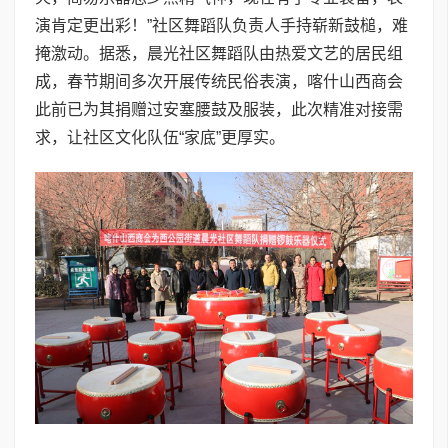
演肯定更出彩！”社区舞蹈队负责人手持崭新鼓槌，难
掩激动。据悉，晨光社区舞蹈队由热爱文艺的居民组
成，春节期间多次开展传统民俗表演，喀什山西商会
此前已为其捐赠过安塞腰鼓及服装，此次精准对接需
求，让社区文化队伍“家底”更厚实。