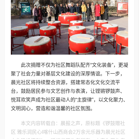
此次捐赠不仅为社区舞蹈队配齐“文化装备”，更凝
聚了社会力量对基层文化建设的深厚情谊。下一步，
晨光社区将持续整合资源，搭建常态化文化交流平
台，鼓励居民参与文艺创作与表演，让铿锵锣鼓声、
悦耳欢笑声成为社区最动人的“主旋律”，以文化聚力、
文明润心，营造和谐温馨的社区氛围。
本文内容转载自：晨报之声，原标题《锣鼓赠社
区 雅乐润民心I喀什山西商会2万余元乐器为晨光社区