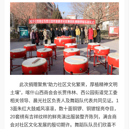
此次捐赠聚焦“助力社区文化繁荣，厚植精神文明
土壤”，喀什山西商会会长贾伟林、西公园街道党工委
相关领导、晨光社区负责人及舞蹈队代表共同见证。1
3面朱红大鼓威风凛凛，数十面铜锣、铜镲锃亮夺目，
20套绣有吉祥纹样的鲜亮演出服装整齐陈列，满含商
会对社区文化发展的殷切期许。舞蹈队队员们欣喜不