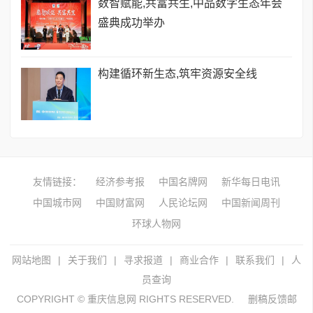
数智赋能,共富共生,中品数字生态年会
盛典成功举办
构建循环新生态,筑牢资源安全线
友情链接：
经济参考报
中国名牌网
新华每日电讯
中国城市网
中国财富网
人民论坛网
中国新闻周刊
环球人物网
网站地图
|
关于我们
|
寻求报道
|
商业合作
|
联系我们
|
人
员查询
COPYRIGHT © 重庆信息网 RIGHTS RESERVED.
删稿反馈邮