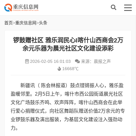
首页
>
重庆信息网
>
头条
锣鼓赠社区 雅乐润民心I喀什山西商会2万
余元乐器为晨光社区文化建设添彩
2026-02-05 16:01:03
来源：晨报之声
16668℃
新疆讯（ 陈会林报道）鼓点铿锵振人心，雅乐盈
盈暖邻里。2月5日上午，喀什市西公园街道晨光社区
文化广场鼓乐齐鸣、欢声阵阵，喀什山西商会在此举
行爱心捐赠仪式，向社区舞蹈队赠送价值2万余元的专
业锣鼓乐器及演出服装，为基层文化建设注入强劲动
力。