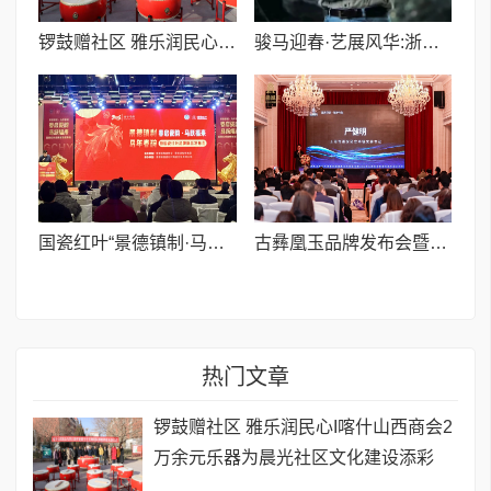
锣鼓赠社区 雅乐润民心I喀什山西商会2万余元乐器为晨光社区文化建设添彩
骏马迎春·艺展风华:浙融媒中心特邀艺术家们送新春祝福,共贺马年祥瑞——刘文清老师
国瓷红叶“景德镇制·马年春碗”《春启瓷韵 马跃福来》新品发布会举行
古彝凰玉品牌发布会暨健康科技座谈会成功举办
热门文章
锣鼓赠社区 雅乐润民心I喀什山西商会2
万余元乐器为晨光社区文化建设添彩