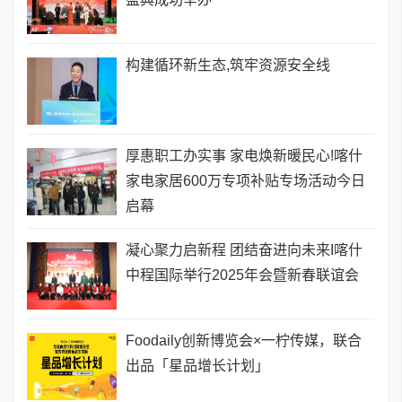
构建循环新生态,筑牢资源安全线
厚惠职工办实事 家电焕新暖民心!喀什
家电家居600万专项补贴专场活动今日
启幕
凝心聚力启新程 团结奋进向未来I喀什
中程国际举行2025年会暨新春联谊会
Foodaily创新博览会×一柠传媒，联合
出品「星品增长计划」