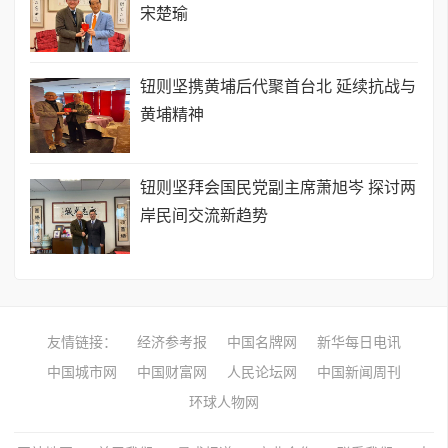
宋楚瑜
钮则坚携黄埔后代聚首台北 延续抗战与
黄埔精神
钮则坚拜会国民党副主席萧旭岑 探讨两
岸民间交流新趋势
友情链接：
经济参考报
中国名牌网
新华每日电讯
中国城市网
中国财富网
人民论坛网
中国新闻周刊
环球人物网