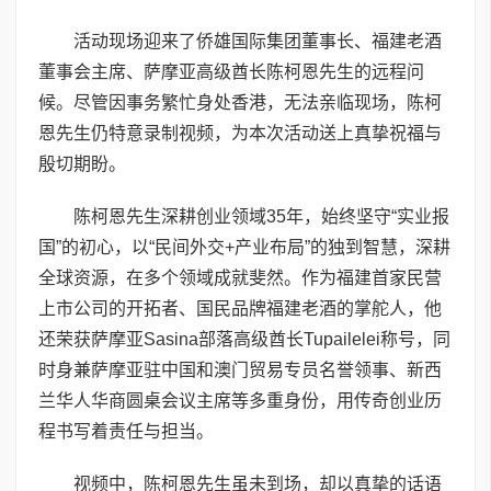
活动现场迎来了侨雄国际集团董事长、福建老酒
董事会主席、萨摩亚高级酋长陈柯恩先生的远程问
候。尽管因事务繁忙身处香港，无法亲临现场，陈柯
恩先生仍特意录制视频，为本次活动送上真挚祝福与
殷切期盼。
陈柯恩先生深耕创业领域35年，始终坚守“实业报
国”的初心，以“民间外交+产业布局”的独到智慧，深耕
全球资源，在多个领域成就斐然。作为福建首家民营
上市公司的开拓者、国民品牌福建老酒的掌舵人，他
还荣获萨摩亚Sasina部落高级酋长Tupailelei称号，同
时身兼萨摩亚驻中国和澳门贸易专员名誉领事、新西
兰华人华商圆桌会议主席等多重身份，用传奇创业历
程书写着责任与担当。
视频中，陈柯恩先生虽未到场，却以真挚的话语