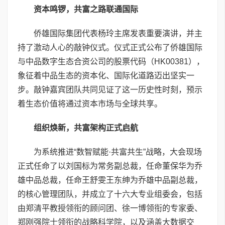
资本鸣锣，共富之路联通国际
侨雄国际集团代表杨玲主席发表重要演讲，并主
持了激动人心的敲钟仪式。仪式正式公布了侨雄国际
与中品数字生态合资公司的股票代码（HK00381），
象征着中品生态的资本化、国际化道路迈出坚实一
步。敲钟嘉宾团队共同见证了这一历史性时刻，预示
着生态价值将通过资本市场与全球共享。
组织焕新，共富架构正式启航
为系统推进“数智赋能·共富共生”战略，大会现场
正式任命了以刘国标为常务副总裁，任命董保华为乔
雄中品总裁，任命王舒雯王东绅为乔雄中品副总裁，
的核心管理团队，并成立了十六大专业组委会，包括
由郑清平教授领衔的顾问团、徐一博领衔的专家委、
郑刚强院士领衔的战略科学院，以及涵盖大数据交