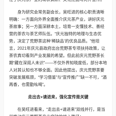
身为研究会常务副会长，吴旺进的核心职责清晰
明确：一方面向外界全面推介庆元茶产业，讲好庆元
茶故事；另一方面深耕本土，培育一支懂技术、善经
营的茶农与茶艺师队伍。“庆元独特的地理与生态优
势，决定了荒野茶这种‘稀缺品’的优良品质。”他坦
言，2021年庆元县政府出台荒野茶专项扶持政策，让
茶农真切看到产业发展的希望。但此前庆元荒野茶长
期“藏在深闺人未识”——不仅外界知晓度低，部分本地
人对其认知也不够全面。因此他提出，庆元荒野茶要
突破发展瓶颈，“学习借鉴”与“宣传推广”缺一不可，“酒
再香，也需勤吆喝”。
走出去+请进来，强化宣传是关键
在吴旺进看来，“走出去+请进来”双线并行，是当