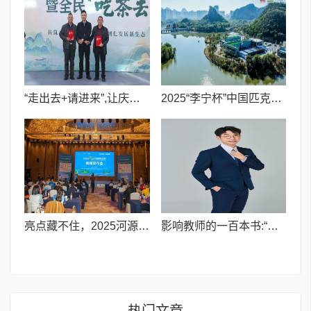
“走出去+请进来”,让庆元荒野茶“酒香传千里”
2025“李宁杯”中国匹克球总决赛圆满落幕，桂林文旅深度融合
亮点藏不住，2025河源马拉松新闻发布会召开！
影响教师的一百本书:“雅书荟·师者荐读”——浙江省镇海中学陈涛老师推荐《先生》
热门文章