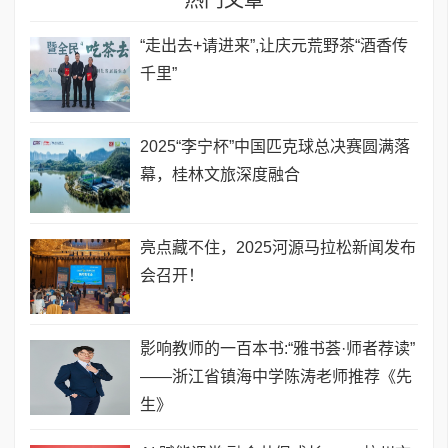
“走出去+请进来”,让庆元荒野茶“酒香传
千里”
2025“李宁杯”中国匹克球总决赛圆满落
幕，桂林文旅深度融合
亮点藏不住，2025河源马拉松新闻发布
会召开！
影响教师的一百本书:“雅书荟·师者荐读”
——浙江省镇海中学陈涛老师推荐《先
生》