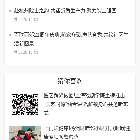
赴杭州院士之约:共话新质生产力,聚力院士强国
2025-12-03
百联西郊21周年庆典:萌宠齐聚,声艺竞秀,共绘社区生
活新图景
2025-12-03
猜你喜欢
医艺跨界破圈!上海戏剧学院重磅推出
“医艺同源”融合课堂,解锁身心共愈新范
式
上门送健康!杨浦区睦邻小区开展睡眠健
康专项预警筛查