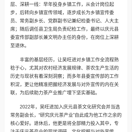
层、深耕一线：早年投身乡镇工作，从会计岗位起
步，后转向乡镇宣传领域，逐步成长为乡镇宣传委
员、常务副乡长、党群副书记兼纪检委书记、人大主
席；随后调任县卫生局负责纪检工作，最终以庆元县
委宣传部副部长兼文明办主任的身份，在岗位上深耕
至退休。
丰富的基层经历，让吴旺进对乡镇工作全流程熟
稔于心，尤其对农村经济发展规律、茶农生产生活的
历史与现状有着深刻洞察；而多年县委宣传部的工作
积淀，更让他精准把握经济发展与对外宣传的内在关
联，为后续助力茶产业推广埋下坚实基础。
2022年，吴旺进加入庆元县茶文化研究会并当选
常务副会长，“研究庆元茶产业”自此成为他工作之余的
核心爱好。退休后，他更是将全部精力投入其中，专
注于庆元茶产业的现状调研、文化挖掘与对外宣传。