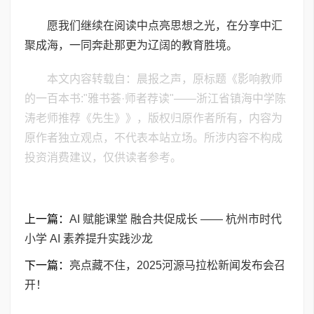
愿我们继续在阅读中点亮思想之光，在分享中汇
聚成海，一同奔赴那更为辽阔的教育胜境。
本文内容转载自：晨报之声，原标题《影响教师
的一百本书:"雅书荟·师者荐读"——浙江省镇海中学陈
涛老师推荐《先生》》，版权归原作者所有，内容为
原作者独立观点，不代表本站立场。所涉内容不构成
投资消费建议，仅供读者参考。
上一篇：
AI 赋能课堂 融合共促成长 —— 杭州市时代
小学 AI 素养提升实践沙龙
下一篇：
亮点藏不住，2025河源马拉松新闻发布会召
开！