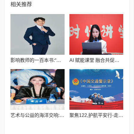
相关推荐
影响教师的一百本书:“雅书荟·师者荐读”——浙江省镇海中学陈涛老师推荐《先生》
AI 赋能课堂 融合共促成长 —— 杭州市时代小学 AI 素养提升实践沙龙
艺术与公益的海洋交响:雷方芳(子艺)女士特邀出任2025环球美人鱼亚洲总决赛评委
聚焦122,护航平安行-走进外国语校园