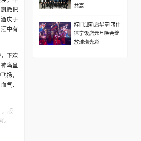
浪漫；华
共赢
，凯撒把
得酒庆于
辞旧迎新启华章!喀什
，酒中有
徕宁饭店元旦晚会绽
放璀璨光彩
帝，下欢
，神鸟呈
神飞扬，
、血气、
》，版
考。