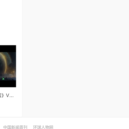
刘慈欣原著《吞食者》VR大空间元旦来袭天津美术馆!
中国新闻周刊
环球人物网