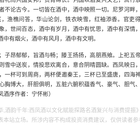
酒礼而兴国安邦，贵胄绵长。列国以酒复兴文艺，流行
者不论古今。一切皆在酒中，酒中映照一切。尼罗河畔
底，渔樵问答，华山论剑，铁衣映雪，红袖添香。官吏
象，世间百态，酒中有岁月，酒中有忧思，酒中有深情
酒中有烟火，酒中有风月，酒中有文明。
；子昂郁郁，旨酒与畅；滕王扬扬，高朋燕飨。上祀五
则雪中送炭，情投悲欢离合，意合阴晴圆缺。西凤映日
，一杯可到周商，两杯便邀秦王，三杯已至盛唐，四海
心胸博大，肝胆俱明，五脏六腑积蕴香气、豪气、胆气
凤酒序作者：宁怀彬）
华,酒韵千年:西凤酒以文化赋能探路名酒复兴与消费提振
表本站立场。所涉内容不构成投资消费建议，仅供读者参