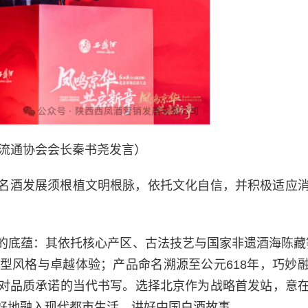
流通协会会长秦书尧发言）
名酒发展须根植文明根脉，依托文化自信，并积极适应
的底蕴：其依托核心产区、古法技艺与国家非遗酒海陈藏
典型风格与卓越体验；产品命名溯源至公元618年，巧妙
对品质承诺的当代书写。选择北京作为战略首发站，意
好地融入现代都市生活，讲好中国白酒故事。