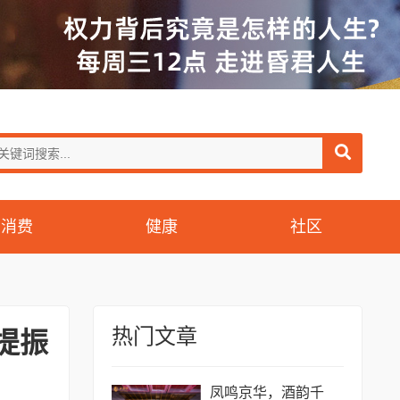
消费
健康
社区
热门文章
提振
凤鸣京华，酒韵千