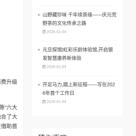
山野藏珍味 千年续茶缘——庆元荒
野茶的文化传承之路
2026-01-04
元旦探馆|虹彩乐龄体验馆,开启银
发智慧康养新体验
2026-01-04
消费升级
开足马力,踏上新征程——写在202
6年首个工作日
2026-01-04
等“六大
融合了大
在借助首