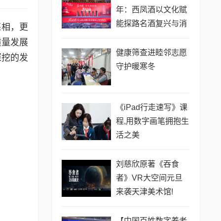
年：西凤酒以文化赋
能探路名酒复兴与消
亮相，更
费提振
质量发展
健康筛查进睦邻志愿
深挖的发
守护暖寒冬
《iPad行走速写》课
程,用数字画笔拥抱生
活之美
刘慈欣原著《吞食
者》VR大空间元旦
来袭天津美术馆!
【中国百姓数字养老