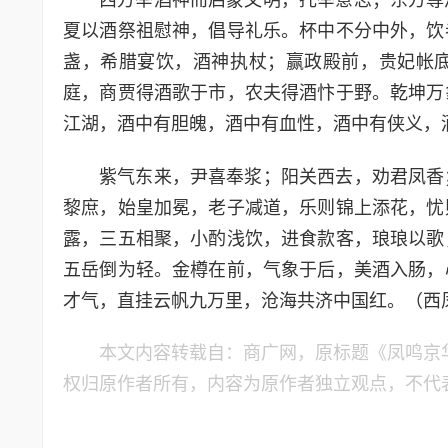
西方举酒神而启蒙文明，托举意志；东方尊
夏以酒祭祖慰神，倡导礼乐。杯中不分中外，饮
盏，希腊宴饮，酒神执杖；赢政殿前，贵妃帐
庭，商贾得酒歌于市，农夫得酒忭于野。乾坤万
江湖，酒中有胆魄，酒中有血性，酒中有侠义，
紫气东来，尹喜奉浆；阳关西去，劝君凤香
黎庶，始皇加冕，老子减道，乐则锦上添花，忧
露，三五相聚，小酌浅饮，进食款客，琅琅以歌
五岳倒为轻。金樽在前，气象于后，美酒入肠，
才气，直挂云帆九万里，沧海共济中国红。（西
本文内容转载自：商广网，原标题《凤鸣京
权归原作者所有，内容为原作者独立观点，不代