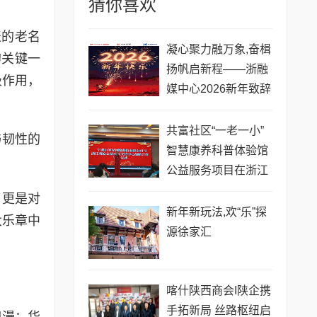
猜你喜欢
表的老名
凝心聚力融万象,奋楫
的关键一
扬帆启新程——浙融
极作用，
媒中心2026新年致辞
共富社区“一老一小”
与韧性的
智慧康养科普体验馆
公益服务项目在浙江
宁波正式启动
，更是对
新年新玩法,欢“乐”探
大乐章中
源徐家汇
喀什陕西商会I陕企携
手拓新局 丝路枢纽启