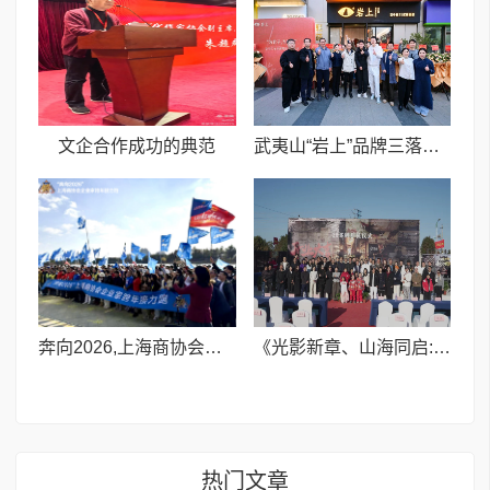
文企合作成功的典范
武夷山“岩上”品牌三落甬城创纪录,星湖湾新店启幕共绘茶文化新篇
奔向2026,上海商协会企业家举行跨年接力跑
《光影新章、山海同启:陆羽国际学院台州电影厂开启26部作品开机仪式》
热门文章