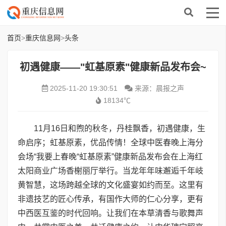
首页
>
重庆信息网
>
头条
初遇健康——"虹基原素"健康新品发布会~
2025-11-20 19:30:51
来源：晨报之声
18134℃
11月16日和煦的秋冬，丹桂飘香，初遇健康，生
命启序；虹基原素，优品传情！全球中医春晚上海分
会场“我要上春晚“虹基原素”健康新品发布会在上海红
太阳商业广场香榭丽厅举行。当龙年年味邂逅千年岐
黄智慧，这场跨越全球的文化盛宴如约而至。这里有
非遗技艺的匠心传承，有国作大师的仁心分享，更有
中西医互鉴的时代回响。让我们在本草清香与歌舞声