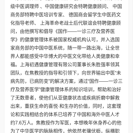
级中医调理师 、中国健康研究会特聘健康顾问、 中国
商务部特聘中医培训专家、 德国商会留学生中医药文
化指导老师、 上海革命老战士后代联谊会特聘健康顾
问，由他撰写和倡导《国作——一诊三疗及营养医
学》的健康管理体系被国家权威机构认可，并入选国
家商务部的中国中医系统，随一带一路出海，让全世
界人都能感受中华博大的中医文化带给人类健康和幸
福。上海初遇健康管理有限公司董事长朱胜强率领其
团队，在焦教授的指导和引领下，向世界输出中医“未
病先防，已病防变”的解决方案，通过“国作——一诊三
疗及营养医学”健康管理体系的知识培训，帮助和治好
了无数患者，使他们从亚健康状态或疾病折磨中解救
出来，重获生命的喜悦·和生存的价值，同时，这套理
论和实践相结合的体系已培养了中国和海外中医人才
约7.6万人。焦教授作为军医，本想晚年休身养心的他
为了中华医学的脉脉相传，他依然老骥伏枥，纵横职