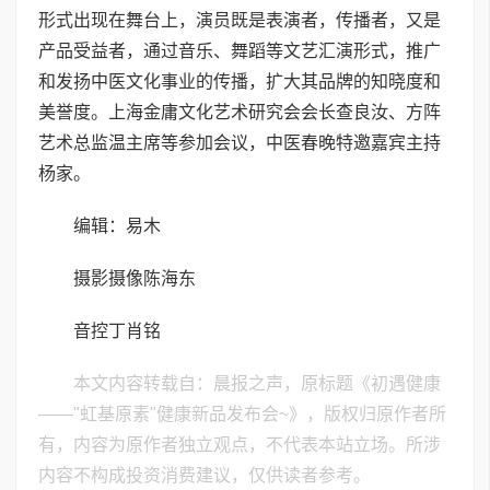
形式出现在舞台上，演员既是表演者，传播者，又是
产品受益者，通过音乐、舞蹈等文艺汇演形式，推广
和发扬中医文化事业的传播，扩大其品牌的知晓度和
美誉度。上海金庸文化艺术研究会会长查良汝、方阵
艺术总监温主席等参加会议，中医春晚特邀嘉宾主持
杨家。
编辑：易木
摄影摄像陈海东
音控丁肖铭
本文内容转载自：晨报之声，原标题《初遇健康
——"虹基原素"健康新品发布会~》，版权归原作者所
有，内容为原作者独立观点，不代表本站立场。所涉
内容不构成投资消费建议，仅供读者参考。