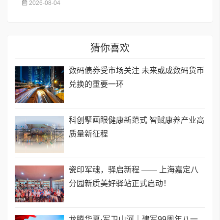
2026-08-04
猜你喜欢
数码债券受市场关注 未来或成数码货币
兑换的重要一环
科创擘画眼健康新范式 智赋康养产业高
质量新征程
瓷印军魂，驿启新程 —— 上海嘉定八
分园新质美好驿站正式启动！
龙腾华夏·军卫山河｜建军99周年八一