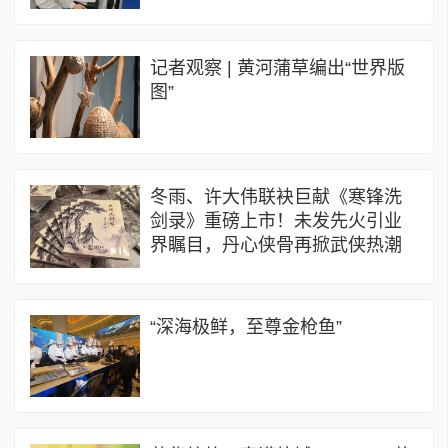
记者观察 | 黄河蒲草编出“世界版
图”
冬雨、许大伟联袂巨献《寒锋洗
剑录》重磅上市！未发先火引业
界瞩目，丹心侠骨再掀武侠热潮
“深海极鲜，至尊金枪鱼”