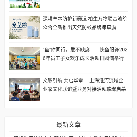
深耕草本防护新赛道 柏生万物联合渝皖
众合全新推出天然防蚊品牌凉草露
“鱼”你同行，爱不缺席——快鱼服饰202
6年员工子女欢乐成长活动日圆满举行
文脉引航 共启华章 —上海淮河流域企
业家文化联谊暨业务对接活动璀璨启幕
最新文章