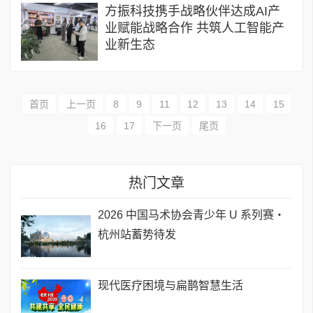
方振科技携手战略伙伴达成AI产
业赋能战略合作 共筑人工智能产
业新生态
首页
上一页
8
9
11
12
13
14
15
16
17
下一页
尾页
热门文章
2026 中国马术协会青少年 U 系列赛・
杭州站蓄势待发
现代医疗困境与扁鹊智慧生活