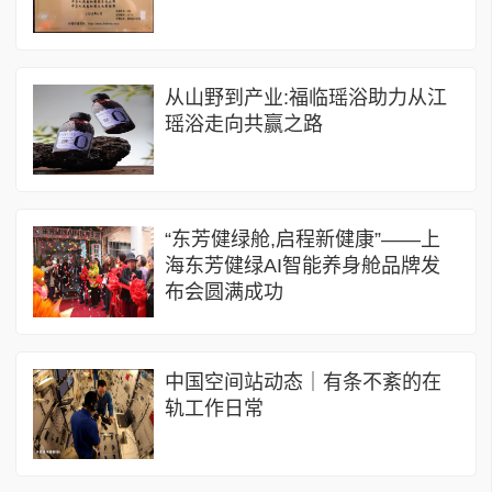
从山野到产业:福临瑶浴助力从江
瑶浴走向共赢之路
“东芳健绿舱,启程新健康”——上
海东芳健绿AI智能养身舱品牌发
布会圆满成功
中国空间站动态｜有条不紊的在
轨工作日常