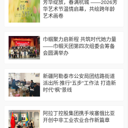
​芳华绽放，春满杭城 ——2026芳
华艺术节温情启幕，共绘跨年龄
艺术画卷
巾帼聚力启新程 共筑时代她力量
——巾帼天团第四次组委会筹备
会圆满举办
新疆阿勒泰市公安局团结路街道
派出所:推行“五步”工作法 打造新
时代“枫”景线
阿拉丁控股集团携手埃塞俄比亚
开创中非工业农业合作新篇章