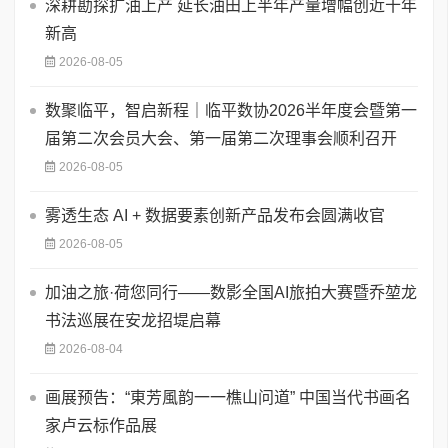
深耕勘探扩油上产 延长油田上半年产量增幅创近十年
新高
2026-08-05
数聚临平，智启新程｜临平数协2026半年度会暨第一
届第二次会员大会、第一届第二次理事会顺利召开
2026-08-05
​雾透生态 AI + 数据要素创新产品发布会圆满收官
2026-08-05
加油之旅·荷您同行——数影全国AI旅拍大赛暨乔堃龙
书法巡展在安龙招堤启幕
2026-08-04
画展预告：“東芳風韵一一樵山问道” 中国当代书画名
家卢云标作品展