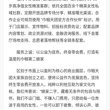
岁高净值女性精准客群；依托全国百余个精英女性私
域社群，定期开放品牌专场分享、精准曝光渠道；合
作企业可规范使用 “巾帼天团官方合作伙伴” 标识，用
于门店展示、宣传物料、招投标资质佐证；配套品牌
内容策划、政企资源对接、金融咨询服务、线下会客
厅场地支持、志愿者落地帮扶等全链条配套。
服务之诚：以公益为底色，终身零会费，打造有
温度的巾帼第二娘家
区别于市面上以盈利为核心的商业圈层，巾帼天
团大家族自创立之初，便将公益作为发展底色，坚持
终生零会费开放准入，纯粹以利他互助为家文化内
核。詹红伟曾说：“娘家二字，藏着无条件的包容与陪
伴。我们不设门槛、不赚入门费用，只愿给每一位奔
波于商场的女性，一处可以卸下疲惫、倾诉心声、彼