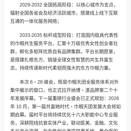
2029-2032 全国拓局阶段：以核心城市为支点，
辐射全国各省会及经济活跃城市，搭建线上线下互联
互通的一体化服务网络；
2033-2035 标杆成型阶段：打造国内极具代表性
的巾帼共生服务平台，汇聚十万级优秀女性创业者社
群，孵化多矩阵优质自有品牌集群。平台长期愿景，
是搭建扎根东方、链接全球女性智慧的共生共富生
态，持续传递新时代柔韧而强大的东方巾帼力量。
本次 6・28 峰会，既是巾帼天团全服务体系对外
集中展示的窗口，也正式拉开纳博・漾品牌第二个十
年发展序幕。下一届重磅行业盛会已正式规划：2026
年 10 月，第一届共富她时代・巾帼天团发展大会将如
期启幕。届时平台将持续优化十六大职能中心专业服
务，深耕院线抗衰实体产业，联动医美、金融、文化