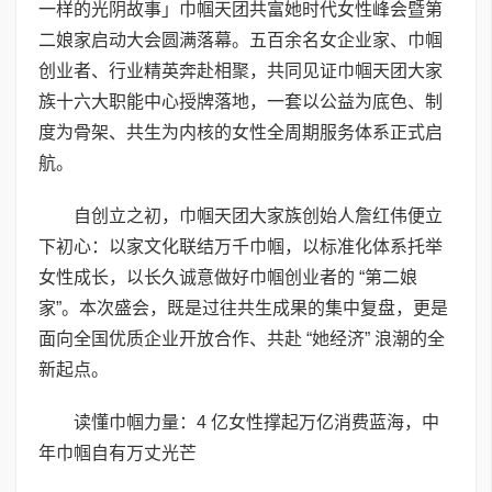
一样的光阴故事」巾帼天团共富她时代女性峰会暨第
二娘家启动大会圆满落幕。五百余名女企业家、巾帼
创业者、行业精英奔赴相聚，共同见证巾帼天团大家
族十六大职能中心授牌落地，一套以公益为底色、制
度为骨架、共生为内核的女性全周期服务体系正式启
航。
自创立之初，巾帼天团大家族创始人詹红伟便立
下初心：以家文化联结万千巾帼，以标准化体系托举
女性成长，以长久诚意做好巾帼创业者的 “第二娘
家”。本次盛会，既是过往共生成果的集中复盘，更是
面向全国优质企业开放合作、共赴 “她经济” 浪潮的全
新起点。
读懂巾帼力量：4 亿女性撑起万亿消费蓝海，中
年巾帼自有万丈光芒