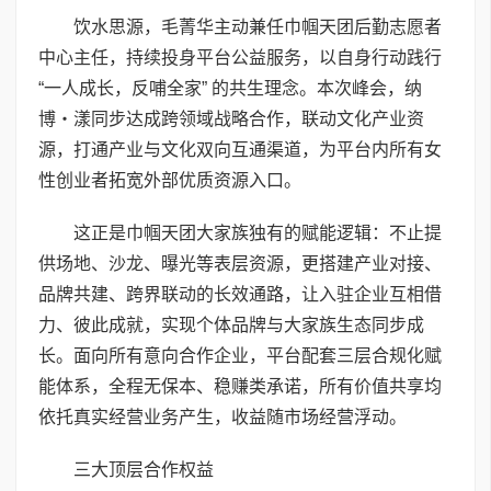
饮水思源，毛菁华主动兼任巾帼天团后勤志愿者
中心主任，持续投身平台公益服务，以自身行动践行
“一人成长，反哺全家” 的共生理念。本次峰会，纳
博・漾同步达成跨领域战略合作，联动文化产业资
源，打通产业与文化双向互通渠道，为平台内所有女
性创业者拓宽外部优质资源入口。
这正是巾帼天团大家族独有的赋能逻辑：不止提
供场地、沙龙、曝光等表层资源，更搭建产业对接、
品牌共建、跨界联动的长效通路，让入驻企业互相借
力、彼此成就，实现个体品牌与大家族生态同步成
长。面向所有意向合作企业，平台配套三层合规化赋
能体系，全程无保本、稳赚类承诺，所有价值共享均
依托真实经营业务产生，收益随市场经营浮动。
三大顶层合作权益