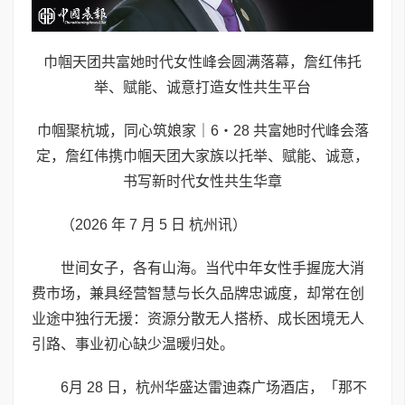
巾帼天团共富她时代女性峰会圆满落幕，詹红伟托
举、赋能、诚意打造女性共生平台
巾帼聚杭城，同心筑娘家｜6・28 共富她时代峰会落
定，詹红伟携巾帼天团大家族以托举、赋能、诚意，
书写新时代女性共生华章
（2026 年 7 月 5 日 杭州讯）
世间女子，各有山海。当代中年女性手握庞大消
费市场，兼具经营智慧与长久品牌忠诚度，却常在创
业途中独行无援：资源分散无人搭桥、成长困境无人
引路、事业初心缺少温暖归处。
6月 28 日，杭州华盛达雷迪森广场酒店，「那不