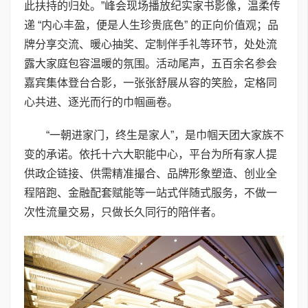
此扶持的归处。”峰会现场播放纪实家书影像，温柔传
递 “内心丰盈，便是人生珍贵底色” 的正向价值观；品
牌分享交流、暖心抽奖、定制伴手礼等环节，处处流
露大家庭包容温暖的氛围。活动尾声，五百余名参会
嘉宾集体登台合影，一张张舒展从容的笑脸，定格同
心共进、逐光而行的巾帼画卷。
“一朝进家门，终生是家人”，是巾帼天团大家族不
变的承诺。依托十六大职能中心，平台为所有家人提
供政企链接、供需精准撮合、品牌形象塑造、创业全
程陪跑、金融配套赋能等一站式伴随式服务，不做一
次性流量交易，只做长久同行的陪伴者。