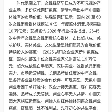
时代浪潮之下，女性经济早已成为不可忽视的产
业主场，多份权威调研数据，清晰勾勒出中年巾帼群
体独有的市场价值：埃森哲调研显示，国内 20 至 60
岁女性消费群体规模达 4 亿，年度整体消费规模突破
10 万亿元；艾媒咨询 2026 年行业报告指出，26-45
岁中青年女性是女性消费核心群体，占比超八成，美
妆护肤、实体美业、文化生活是她们愿意为自我价值
持续投入的赛道；《2025 胡润女企业家榜》数据佐
证，国内头部五十位女性实业家总财富达 1.9 万亿
元，超六成依靠白手起家、深耕实业。这群兼具消费
实力、市场运营韧性、长期品牌信任度的中年女性，
是各行各业最珍贵的合作伙伴。可现实里，无数巾帼
创业者困于单打独斗：政企对接无渠道、客户拓客无
通路、品牌成长无陪跑、创业心事无人共情。巾帼天
团大家族应运而生。创始人詹红伟始终洞察女性创业
痛点，搭建起一处不唯利益、先守初心的共生平台，