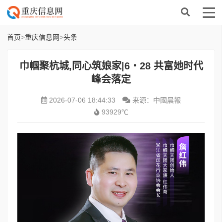
首页
>
重庆信息网
>
头条
巾帼聚杭城,同心筑娘家|6・28 共富她时代
峰会落定
2026-07-06 18:44:33
来源：中國晨報
93929℃