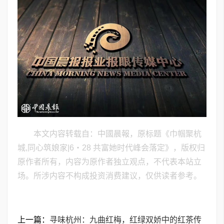
本文内容转载自：中國晨報，原标题《巾帼聚杭
城,同心筑娘家|6・28 共富她时代峰会落定》，版权归
原作者所有，内容为原作者独立观点，不代表本站立
场。所涉内容不构成投资消费建议，仅供读者参考。
上一篇：
寻味杭州：九曲红梅，红绿双娇中的红茶传