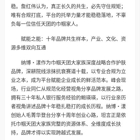
稳。詹红伟认为，真正长久的共生，必先守住规矩；
唯有合规打底，平台的托举力量才能稳稳落地，不辜
负每一位信任天团的巾帼家人。
赋能之能：十年品牌共生样本，产业、文化、资
源多维双向互通
纳博・漾作为巾帼天团大家族深度战略合作护肤
品牌，深耕院线涂抹抗衰赛道十载，以专业合规为立
业之本，成为平台赋能企业成长的鲜活范本。峰会现
场，行业同仁从规范化经营视角分享品牌发展之路，
拥有三十年私人银行服务经验的鲍瑛瑛，以行业亲历
者视角讲述品牌十年稳扎稳打的成长历程。纳博・漾
创始人毛菁华登台分享十周年创业心路，坦言正是依
托巾帼天团大家族完整的资源体系、全维度成长扶
持，品牌才得以实现跨越式发展。