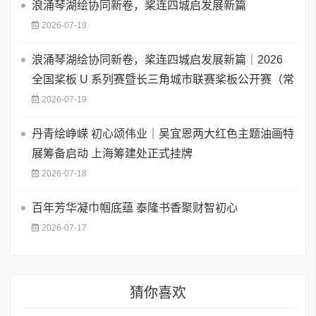
浪涌琴湖绘协同新卷，桨连四城启发展新篇
2026-07-19
浪涌琴湖绘协同新卷，桨连四城启发展新篇｜2026
全国桨板 U 系列赛暨长三角城市联赛桨板公开赛（常
2026-07-19
丹青绘峥嵘 初心颂伟业｜吴宜恩两大红色主题油画特
展筹备启动 上海筹建处正式挂牌
2026-07-18
百年芳华凝巾帼底蕴 泰隆书香聚财智初心
2026-07-17
猜你喜欢