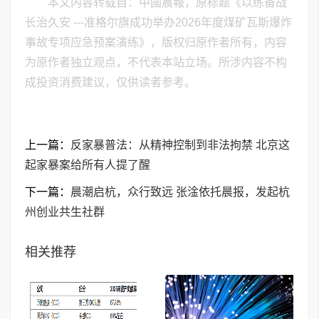
本文内容转载自：中國晨報，原标题《以练备战
长治久安 ---准格尔旗成功举办2026年度煤矿瓦斯爆炸
事故专项应急预案演练》，版权归原作者所有，内容
为原作者独立观点，不代表本站立场。所涉内容不构
成投资消费建议，仅供读者参考。
上一篇：
反家暴普法：从精神控制到非法拘禁 北京这
起家暴案给所有人提了醒
下一篇：
晨潮启杭，众行致远 张淦依托晨报，发起杭
州创业共生社群
相关推荐