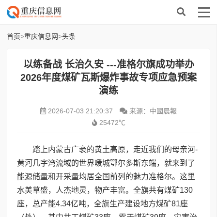
首页
>
重庆信息网
>
头条
以练备战 长治久安 ---准格尔旗成功举办
2026年度煤矿瓦斯爆炸事故专项应急预案
演练
2026-07-03 21:20:37
来源：中國晨報
25472℃
踏上内蒙古广袤的黄土高原，走近我们的母亲河-
黄河几字湾流域的世界暖城鄂尔多斯东端，就来到了
能源储量和开采量均居全国前列的魅力准格尔。这里
水美草盛，人杰地灵，物产丰富。全旗共有煤矿130
座，总产能4.34亿吨，全旗生产建设地方煤矿81座