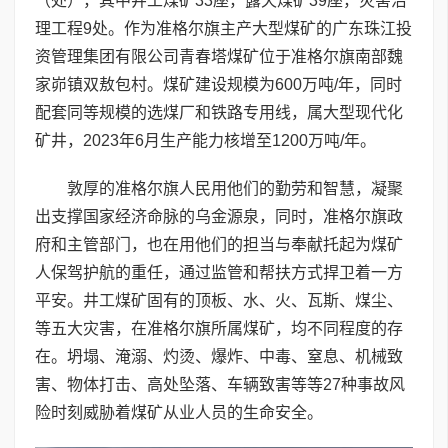
（处），其中井工煤矿33座，露天煤矿39座，灾害治
理工程9处。作为准格尔旗主产大型煤矿的广东珠江投
资管理集团有限公司青春塔煤矿位于准格尔旗南部魏
家峁镇双敖包村。煤矿建设规模为600万吨/年，同时
配套同等规模的选煤厂和铁路专用线，属大型现代化
矿井，2023年6月生产能力核增至1200万吨/年。
敦厚的准格尔旗人民用他们的勤劳和智慧，凝聚
出支撑国家经济命脉的乌金源泉，同时，准格尔旗政
府和主管部门，也在用他们的担当与奉献托起为煤矿
人保驾护航的重任，通过监管和帮扶方式捍卫着一方
平安。井工煤矿固有的顶板、水、火、瓦斯、煤尘、
等五大灾害，在准格尔旗所属煤矿，均不同程度的存
在。坍塌、淹溺、灼烫、爆炸、中毒、窒息、机械致
害、物体打击、高处坠落、车辆致害等等27种事故风
险时刻威胁着煤矿从业人员的生命安全。