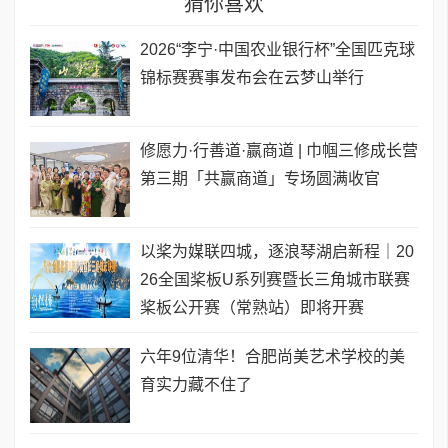
猜你喜欢
2026“李宁·中国农业银行杯”全国匹克球
锦标赛赛事发布会在云梦山举行
修愿力·行善道·赢商道 | 巾帼三修成长营
第三期「共赢商道」专场圆满收官
以桨为媒联四城，逐浪琴湖启新程｜20
26全国桨板U系列赛暨长三角城市联赛
桨板公开赛（常熟站）即将开赛
六年9位清华！合肥尚美艺术学校的美
育实力藏不住了