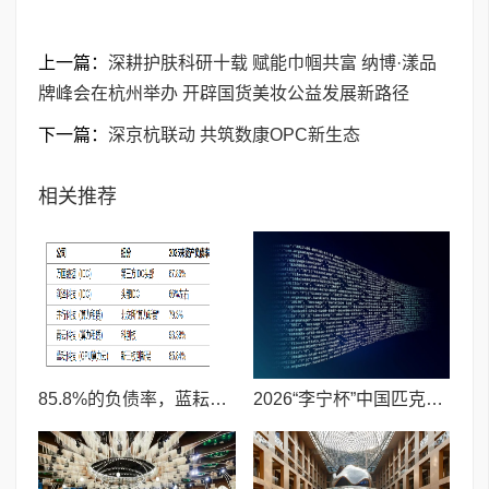
上一篇：
深耕护肤科研十载 赋能巾帼共富 纳博·漾品
牌峰会在杭州举办 开辟国货美妆公益发展新路径
下一篇：
深京杭联动 共筑数康OPC新生态
相关推荐
85.8%的负债率，蓝耘科技"小巨人"复核明年恐摘帽
2026“李宁杯”中国匹克球巡回赛青少年赛-河南鹤壁站圆满落幕