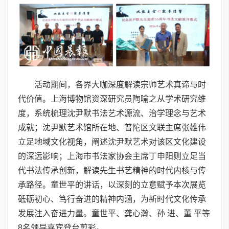
活动期间，各界大咖深度解读宗师艺术真谛与时
代价值。上海博物馆资深研究员陶喻之从学术研究维
度，系统梳理沈尹默书法艺术源流、治学理念与艺术
成就；沈尹默艺术馆所在地、普陀区文联主席张雄伟
立足地域文化视角，阐述沈尹默艺术对该区文化建设
的深远影响；上海市书法家协会主席丁申阳则立足当
代书法传承创新，解读先生书艺精神的时代内核与传
承路径。童世平的讲话，以深刻的立意赋予本次展览
砥砺初心、笃行奋进的精神内涵，为新时代文化传承
发展注入奋进力量。童世平、龚心瀚、孙 进、董 平等
8名领导嘉宾登台剪彩。