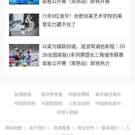
桨板公开赛（常熟站）即将开赛
六年9位清华！合肥尚美艺术学校的美
育实力藏不住了
以桨为媒联四城，逐浪琴湖启新程｜20
26全国桨板U系列赛暨长三角城市联赛
桨板公开赛（常熟站）即将热力
友情链接：
经济参考报
中国名牌网
新华每日电讯
中国城市网
中国财富网
人民论坛网
中国新闻周刊
环球人物网
网站地图
|
关于我们
|
寻求报道
|
商业合作
|
联系我们
|
人