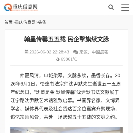
首页
>
重庆信息网
>
头条
翰墨传馨五五载 民企擎旗续文脉
2026-06-02 22:28:43
来源：中國晨報
69861℃
仲夏风清，申城染翠，文脉永续，墨香长存。20
26年6月1日，恰逢书法宗师沈尹默先生逝世五十五周
年纪念日，“沈墨是金 默墨传馨”沈尹默书法文献展于
江宁路沈尹默艺术馆雅致启幕。书画界名家、文博界
学者、媒体界代表及社会贤达百余位嘉宾齐聚现场，
追忆宗师风骨，共赴一场跨越五十五载的文脉之约。