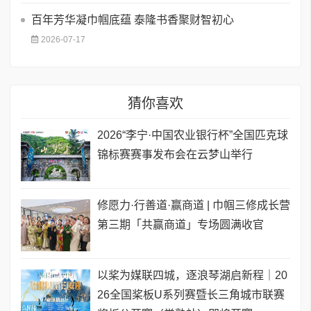
百年芳华凝巾帼底蕴 泰隆书香聚财智初心
2026-07-17
猜你喜欢
2026“李宁·中国农业银行杯”全国匹克球
锦标赛赛事发布会在云梦山举行
修愿力·行善道·赢商道 | 巾帼三修成长营
第三期「共赢商道」专场圆满收官
以桨为媒联四城，逐浪琴湖启新程｜20
26全国桨板U系列赛暨长三角城市联赛