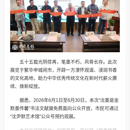
五十五载光阴荏苒，笔墨不朽，风骨长存。此次
展览于繁华申城闹市，开辟一方澄怀观道、浸润书香
的文化高地，助力中华优秀传统文化在新时代薪火赓
续、焕新绽放。
据悉，2026年6月1日至6月30日，本次“沈墨是金
默墨传馨”书法文献展免费面向公众开放，市民可通过
“沈尹默艺术馆”公众号预约观展。