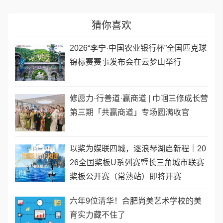
猜你喜欢
2026“李宁·中国农业银行杯”全国匹克球
锦标赛赛事发布会在云梦山举行
修愿力·行善道·赢商道 | 巾帼三修成长营
第三期「共赢商道」专场圆满收官
以桨为媒联四城，逐浪琴湖启新程｜20
26全国桨板U系列赛暨长三角城市联赛
桨板公开赛（常熟站）即将开赛
六年9位清华！合肥尚美艺术学校的美
育实力藏不住了