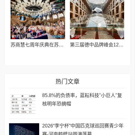
苏商慧七周年庆典在苏州隆重举行 七大联创共启发展新篇章
第三届德中品牌峰会12月将在柏林举办，聚焦人工智能时代品牌全球化发展
热门文章
85.8%的负债率，蓝耘科技"小巨人"复
核明年恐摘帽
2026“李宁杯”中国匹克球巡回赛青少年
赛-河南鹤壁站圆满落幕