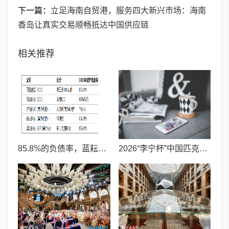
下一篇：
立足海南自贸港，服务四大新兴市场：海南
香岛让真实交易顺畅抵达中国供应链
相关推荐
85.8%的负债率，蓝耘科技"小巨人"复核明年恐摘帽
2026“李宁杯”中国匹克球巡回赛青少年赛-河南鹤壁站圆满落幕