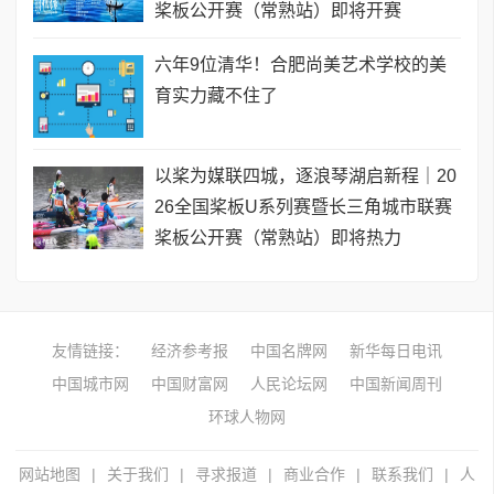
桨板公开赛（常熟站）即将开赛
六年9位清华！合肥尚美艺术学校的美
育实力藏不住了
以桨为媒联四城，逐浪琴湖启新程｜20
26全国桨板U系列赛暨长三角城市联赛
桨板公开赛（常熟站）即将热力
友情链接：
经济参考报
中国名牌网
新华每日电讯
中国城市网
中国财富网
人民论坛网
中国新闻周刊
环球人物网
网站地图
|
关于我们
|
寻求报道
|
商业合作
|
联系我们
|
人