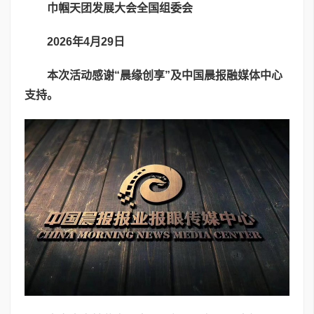
巾帼天团
发展大会全国
组委会
2026
年
4
月
29
日
本次活动感谢“晨缘创享”及中国晨报融媒体中心
支持。