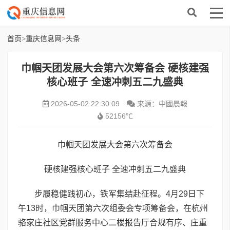
首页
>
重庆信息网
>
头条
巾帼天团发展大会第六次筹备会 硬核建强
核心班子 全速冲刺五二九盛典
2026-05-02 22:30:09
来源：中國晨報
52156℃
巾帼天团发展大会第六次筹备会
硬核建强核心班子 全速冲刺五二九盛典
步履稳健践初心，铁军集结赴征程。4月29日下
午13时，巾帼天团第六次组委会专项筹备会，在杭州
骆家庄社区党群服务中心二楼报告厅合规有序、庄重