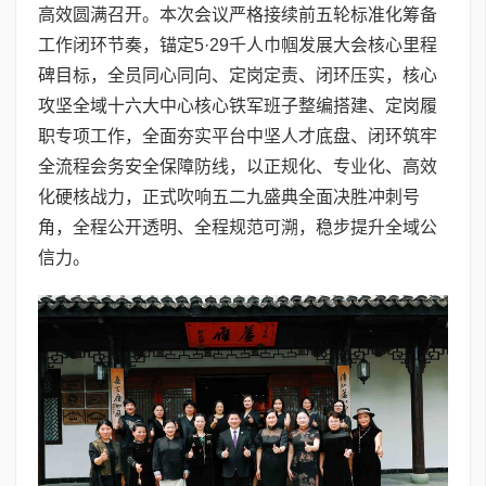
高效圆满召开。本次会议严格接续前五轮标准化筹备
工作闭环节奏，锚定5·29千人巾帼发展大会核心里程
碑目标，全员同心同向、定岗定责、闭环压实，核心
攻坚全域十六大中心核心铁军班子整编搭建、定岗履
职专项工作，全面夯实平台中坚人才底盘、闭环筑牢
全流程会务安全保障防线，以正规化、专业化、高效
化硬核战力，正式吹响五二九盛典全面决胜冲刺号
角，全程公开透明、全程规范可溯，稳步提升全域公
信力。