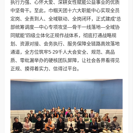
执行力强、心怀大爱、深耕女性赋能公益事业的优质
中坚骨干。至此，巾帼天团十六大职能中心实现全员
定岗、全责到人、全域联动、全岗闭环，正式建成“总
部统筹调度—中心专项攻坚—骨干一线落地—全域协
同赋能”四级立体化正规作战体系，彻底打通战略规
划、资源对接、会务执行、服务保障全链路高效落地
通道，全方位筑牢5·29千人大会安全、规范、高品
质、零纰漏举办的硬核团队屏障，让社会各界看得见
正规、摸得着实力、信得过平台。