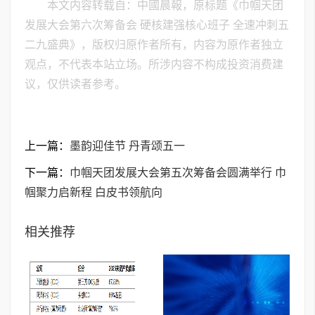
本文内容转载自：中國晨報，原标题《巾帼天团
发展大会第六次筹备会 硬核建强核心班子 全速冲刺五
二九盛典》，版权归原作者所有，内容为原作者独立
观点，不代表本站立场。所涉内容不构成投资消费建
议，仅供读者参考。
上一篇：
墨韵迎佳节 丹青颂五一
下一篇：
巾帼天团发展大会第五次筹备会圆满举行 巾
帼聚力启新程 白皮书领航向
相关推荐