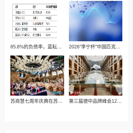
85.8%的负债率，蓝耘科技"小巨人"复核明年恐摘帽
2026“李宁杯”中国匹克球巡回赛青少年赛-河南鹤壁站圆满落幕
苏商慧七周年庆典在苏州隆重举行 七大联创共启发展新篇章
第三届德中品牌峰会12月将在柏林举办，聚焦人工智能时代品牌全球化发展