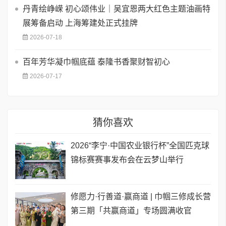
丹青绘峥嵘 初心颂伟业｜吴宜恩两大红色主题油画特
展筹备启动 上海筹建处正式挂牌
2026-07-18
百年芳华凝巾帼底蕴 泰隆书香聚财智初心
2026-07-17
猜你喜欢
2026“李宁·中国农业银行杯”全国匹克球
锦标赛赛事发布会在云梦山举行
修愿力·行善道·赢商道 | 巾帼三修成长营
第三期「共赢商道」专场圆满收官