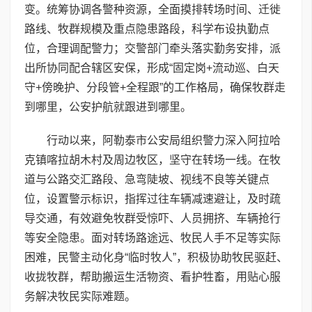
变。统筹协调各警种资源，全面摸排转场时间、迁徙
路线、牧群规模及重点隐患路段，科学布设执勤点
位，合理调配警力；交警部门牵头落实勤务安排，派
出所协同配合辖区安保，形成“固定岗+流动巡、白天
守+傍晚护、分段管+全程跟”的工作格局，确保牧群走
到哪里，公安护航就跟进到哪里。
行动以来，阿勒泰市公安局组织警力深入阿拉哈
克镇喀拉胡木村及周边牧区，坚守在转场一线。在牧
道与公路交汇路段、急弯陡坡、视线不良等关键点
位，设置警示标识，指挥过往车辆减速避让，及时疏
导交通，有效避免牧群受惊吓、人员拥挤、车辆抢行
等安全隐患。面对转场路途远、牧民人手不足等实际
困难，民警主动化身“临时牧人”，积极协助牧民驱赶、
收拢牧群，帮助搬运生活物资、看护牲畜，用贴心服
务解决牧民实际难题。