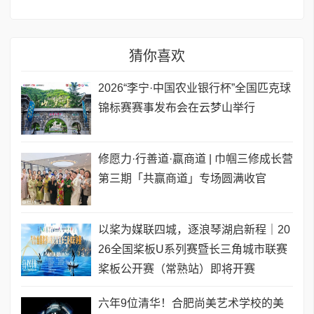
猜你喜欢
2026“李宁·中国农业银行杯”全国匹克球
锦标赛赛事发布会在云梦山举行
修愿力·行善道·赢商道 | 巾帼三修成长营
第三期「共赢商道」专场圆满收官
以桨为媒联四城，逐浪琴湖启新程｜20
26全国桨板U系列赛暨长三角城市联赛
桨板公开赛（常熟站）即将开赛
六年9位清华！合肥尚美艺术学校的美