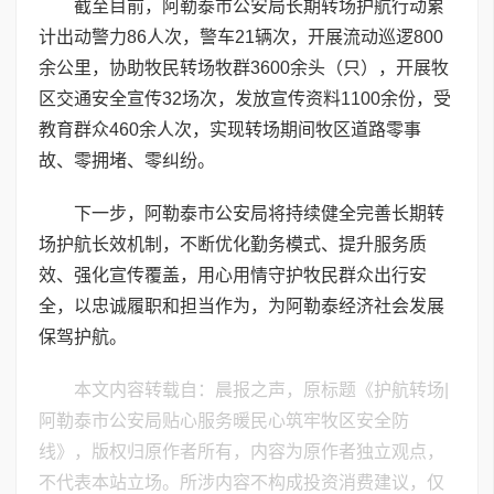
截至目前，阿勒泰市公安局长期转场护航行动累
计出动警力86人次，警车21辆次，开展流动巡逻800
余公里，协助牧民转场牧群3600余头（只），开展牧
区交通安全宣传32场次，发放宣传资料1100余份，受
教育群众460余人次，实现转场期间牧区道路零事
故、零拥堵、零纠纷。
下一步，阿勒泰市公安局将持续健全完善长期转
场护航长效机制，不断优化勤务模式、提升服务质
效、强化宣传覆盖，用心用情守护牧民群众出行安
全，以忠诚履职和担当作为，为阿勒泰经济社会发展
保驾护航。
本文内容转载自：晨报之声，原标题《护航转场|
阿勒泰市公安局贴心服务暖民心筑牢牧区安全防
线》，版权归原作者所有，内容为原作者独立观点，
不代表本站立场。所涉内容不构成投资消费建议，仅