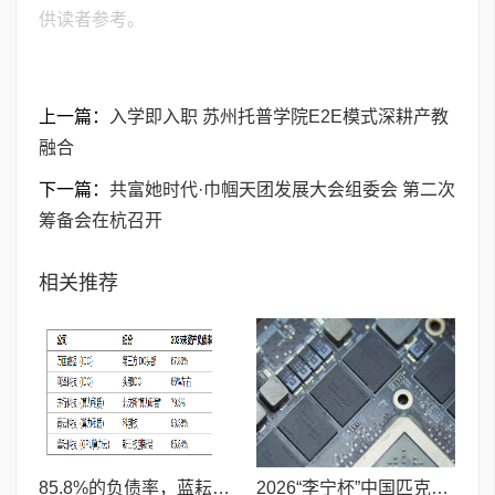
供读者参考。
上一篇：
入学即入职 苏州托普学院E2E模式深耕产教
融合
下一篇：
共富她时代·巾帼天团发展大会组委会 第二次
筹备会在杭召开
相关推荐
85.8%的负债率，蓝耘科技"小巨人"复核明年恐摘帽
2026“李宁杯”中国匹克球巡回赛青少年赛-河南鹤壁站圆满落幕