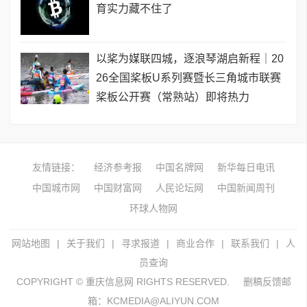
育实力藏不住了
以桨为媒联四城，逐浪琴湖启新程｜20
26全国桨板U系列赛暨长三角城市联赛
桨板公开赛（常熟站）即将热力
友情链接：
经济参考报
中国名牌网
新华每日电讯
中国城市网
中国财富网
人民论坛网
中国新闻周刊
环球人物网
网站地图
|
关于我们
|
寻求报道
|
商业合作
|
联系我们
|
人
员查询
COPYRIGHT © 重庆信息网 RIGHTS RESERVED.
删稿反馈邮
箱：KCMEDIA@ALIYUN.COM