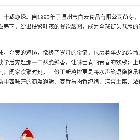
十载峥嵘。自1995年于温州市白云食品有限公司萌芽
滋养下，绽出枝繁叶茂的餐饮版图，成为全球街头巷尾的
味。金黄的鸡排，像极了岁月的金箔，包裹着年少的欢愉
放学后奔赴那一口酥脆鲜香，让味蕾奏响青春的欢歌；上
气；阖家欢聚时刻，一份正新鸡排更是将欢声笑语稳稳承
场中西味蕾的浪漫邂逅，麦香与肉香缠绵，清爽生菜、浓