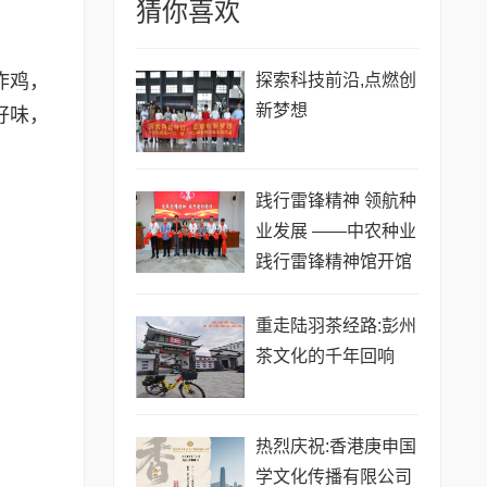
猜你喜欢
炸鸡，
探索科技前沿,点燃创
新梦想
好味，
践行雷锋精神 领航种
业发展 ——中农种业
践行雷锋精神馆开馆
启新程
重走陆羽茶经路:彭州
茶文化的千年回响
热烈庆祝:香港庚申国
学文化传播有限公司