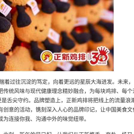
怀揣着过往沉淀的笃定，向着更远的星辰大海进发。未来
把传统风味与现代健康理念精妙融合，为每块鸡排、每个
，更是舌尖守约。品牌塑造上，正新鸡排将把线上的流量浪
有创意的活动，镌刻深入人心的品牌印记，让中国美食文
成为连接你我、沟通中外的味觉纽带。