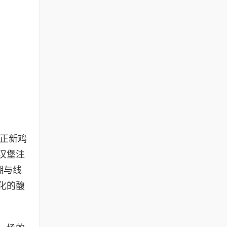
，正新鸡
汉堡注
潮与线
化的馥