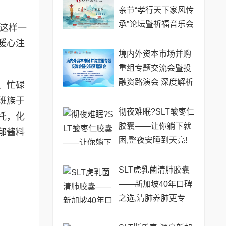
亲节“孝行天下家风传
承”论坛暨祈福音乐会
，这样一
圆满成功
暖心注
境内外资本市场并购
重组专题交流会暨投
融资路演会 深度解析
、忙碌
驱动企业资本战略升
班族于
级
彻夜难眠?SLT酸枣仁
托，化
胶囊——让你躺下就
郁酱料
困,整夜安睡到天亮!
SLT虎乳菌清肺胶囊
——新加坡40年口碑
之选,清肺养肺更专
业!