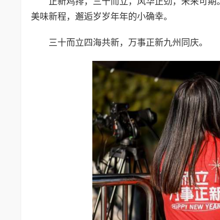
正新鸡排，三十而立，风华正劲，未来可期
美味新程，邂逅岁岁年年的小确幸。
三十而立四海共新，万事正新九州同庆。