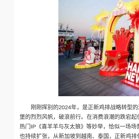
刚刚挥别的2024年，是正新鸡排战略转型
堡的烈烈风帆，破浪前行。在消费浪潮的跌宕起
热门IP《喜羊羊与灰太狼》等妙举，恰似一场
也持续扩张，从新加坡到越南、泰国，正新鸡排