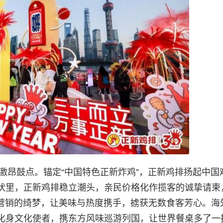
的激昂鼓点。锚定“中国特色正新炸鸡”，正新鸡排扬起中国
伏里，正新鸡排稳立潮头，亲民价格化作揽客的诚挚请柬
场营销的绮梦，让美味与热度携手，掳获无数食客芳心。海
化身文化使者，携东方风味巡游列国，让世界餐桌多了一