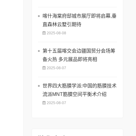
喀什海棠府邸城市展厅即将启幕,垂
直森林云墅引期待
2025-08-08
第十五届喀交会边疆国贸分会场筹
备火热 多元展品即将亮相
2025-08-07
世界四大筋膜学派:中国的筋膜技术
流派MNT筋膜空间平衡术介绍
2025-08-07