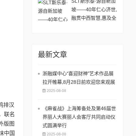
SLT斯乐泰·源自新加
坡——40年仁心济世,
融贯中西智慧,惠及全
球
最新文章
浙融媒中心“喜迎财神”艺术作品展
拉开帷幕,8月28日前欢迎您来观展
2025-08-08
鸡排汉
《麻雀战》上海筹备处及第46届世
，联名
界丽人大赛丽人会客厅共同启动仪
外版图
式圆满举行
抹中国
2025-08-08