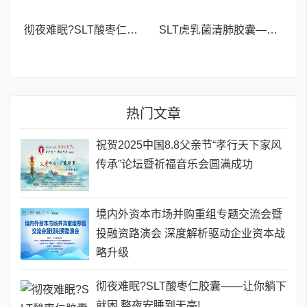
彻夜难眠?SLT酸枣仁胶囊——让你躺下就困,整夜安睡到天亮!
SLT虎乳菌清肺胶囊——新加坡40年口碑之选,清肺养肺更专业!
热门文章
祝贺2025中国8.8父亲节“孝行天下家风
传承”论坛暨祈福音乐会圆满成功
境内外资本市场并购重组专题交流会暨
投融资路演会 深度解析驱动企业资本战
略升级
彻夜难眠?SLT酸枣仁胶囊——让你躺下
就困,整夜安睡到天亮!