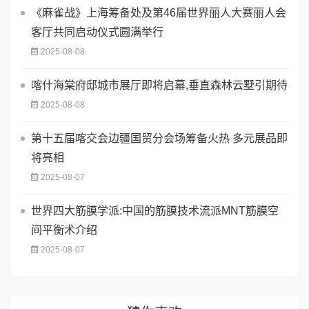
《麻雀战》上海筹备处及第46届世界丽人大赛丽人会
客厅共同启动仪式圆满举行
2025-08-08
喀什海棠府邸城市展厅即将启幕,垂直森林云墅引期待
2025-08-08
第十五届喀交会边疆国贸分会场筹备火热 多元展品即
将亮相
2025-08-07
世界四大筋膜学派:中国的筋膜技术流派MNT筋膜空
间平衡术介绍
2025-08-07