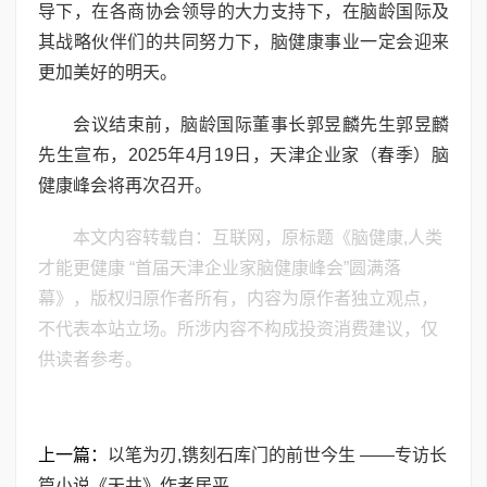
导下，在各商协会领导的大力支持下，在脑龄国际及
其战略伙伴们的共同努力下，脑健康事业一定会迎来
更加美好的明天。
会议结束前，脑龄国际董事长郭昱麟先生郭昱麟
先生宣布，2025年4月19日，天津企业家（春季）脑
健康峰会将再次召开。
本文内容转载自：互联网，原标题《脑健康,人类
才能更健康 “首届天津企业家脑健康峰会”圆满落
幕》，版权归原作者所有，内容为原作者独立观点，
不代表本站立场。所涉内容不构成投资消费建议，仅
供读者参考。
上一篇：
以笔为刃,镌刻石库门的前世今生 ——专访长
篇小说《天井》作者居平