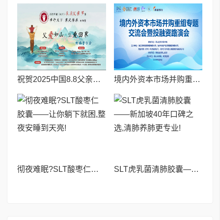
祝贺2025中国8.8父亲节“孝行天下家风传承”论坛暨祈福音乐会圆满成功
境内外资本市场并购重组专题交流会暨投融资路演会 深度解析驱动企业资本战略升级
彻夜难眠?SLT酸枣仁胶囊——让你躺下就困,整夜安睡到天亮!
SLT虎乳菌清肺胶囊——新加坡40年口碑之选,清肺养肺更专业!