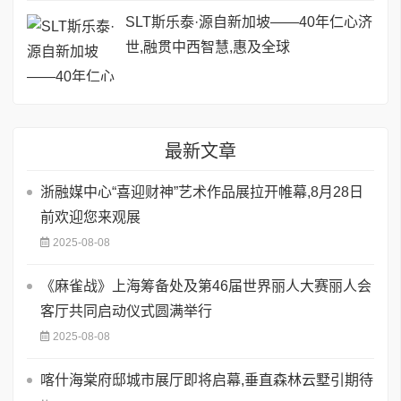
SLT斯乐泰·源自新加坡——40年仁心济
世,融贯中西智慧,惠及全球
最新文章
浙融媒中心“喜迎财神”艺术作品展拉开帷幕,8月28日
前欢迎您来观展
2025-08-08
《麻雀战》上海筹备处及第46届世界丽人大赛丽人会
客厅共同启动仪式圆满举行
2025-08-08
喀什海棠府邸城市展厅即将启幕,垂直森林云墅引期待