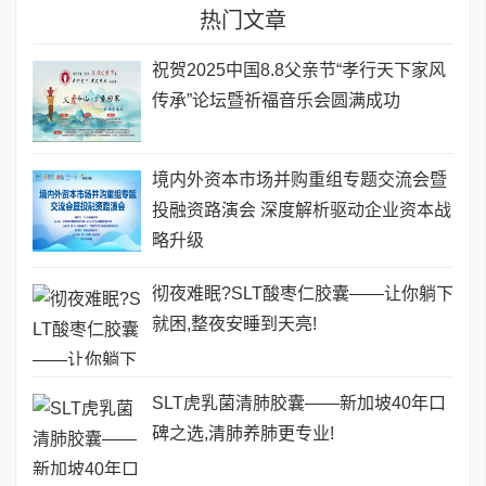
热门文章
祝贺2025中国8.8父亲节“孝行天下家风
传承”论坛暨祈福音乐会圆满成功
境内外资本市场并购重组专题交流会暨
投融资路演会 深度解析驱动企业资本战
略升级
彻夜难眠?SLT酸枣仁胶囊——让你躺下
就困,整夜安睡到天亮!
SLT虎乳菌清肺胶囊——新加坡40年口
碑之选,清肺养肺更专业!