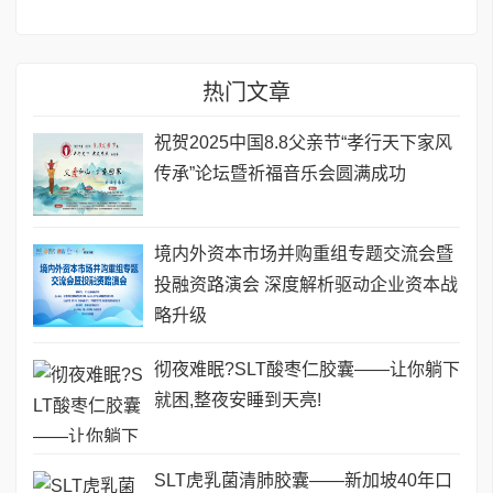
热门文章
祝贺2025中国8.8父亲节“孝行天下家风
传承”论坛暨祈福音乐会圆满成功
境内外资本市场并购重组专题交流会暨
投融资路演会 深度解析驱动企业资本战
略升级
彻夜难眠?SLT酸枣仁胶囊——让你躺下
就困,整夜安睡到天亮!
SLT虎乳菌清肺胶囊——新加坡40年口