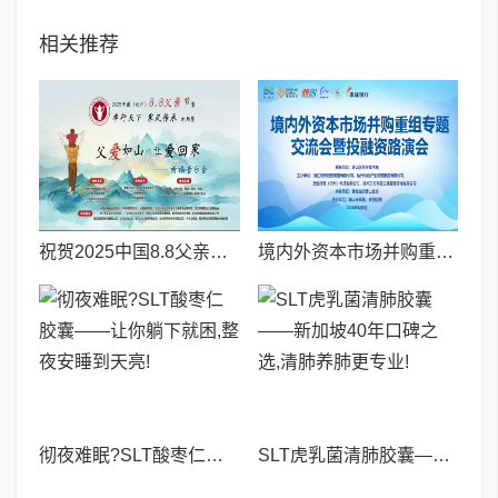
相关推荐
祝贺2025中国8.8父亲节“孝行天下家风传承”论坛暨祈福音乐会圆满成功
境内外资本市场并购重组专题交流会暨投融资路演会 深度解析驱动企业资本战略升级
彻夜难眠?SLT酸枣仁胶囊——让你躺下就困,整夜安睡到天亮!
SLT虎乳菌清肺胶囊——新加坡40年口碑之选,清肺养肺更专业!