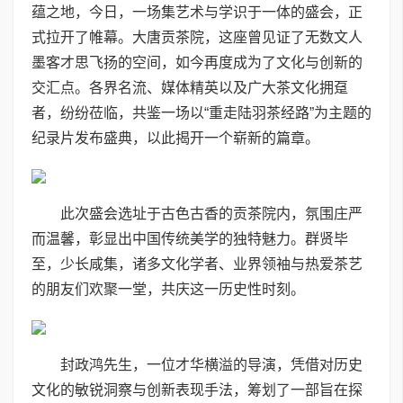
蕴之地，今日，一场集艺术与学识于一体的盛会，正
式拉开了帷幕。大唐贡茶院，这座曾见证了无数文人
墨客才思飞扬的空间，如今再度成为了文化与创新的
交汇点。各界名流、媒体精英以及广大茶文化拥趸
者，纷纷莅临，共鉴一场以“重走陆羽茶经路”为主题的
纪录片发布盛典，以此揭开一个崭新的篇章。
此次盛会选址于古色古香的贡茶院内，氛围庄严
而温馨，彰显出中国传统美学的独特魅力。群贤毕
至，少长咸集，诸多文化学者、业界领袖与热爱茶艺
的朋友们欢聚一堂，共庆这一历史性时刻。
封政鸿先生，一位才华横溢的导演，凭借对历史
文化的敏锐洞察与创新表现手法，筹划了一部旨在探