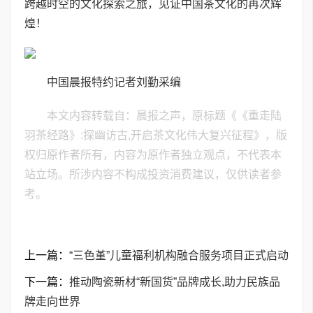
跨越时空的文化探索之旅，见证中国茶文化的再次辉
煌！
中国晨报特约记者刘勤采编
本文内容转载自：晨报之声，原标题《《重走陆
羽茶经路》:探幽访古,开启茶文化伟大复兴征程》，版
权归原作者所有，内容为原作者独立观点，不代表本
站立场。所涉内容不构成投资消费建议，仅供读者参
考。
上一篇：
“三色堇”儿童福利机构融合服务项目正式启动
下一篇：
推动陶瓷新材“新国货”品牌成长,助力民族品
牌走向世界