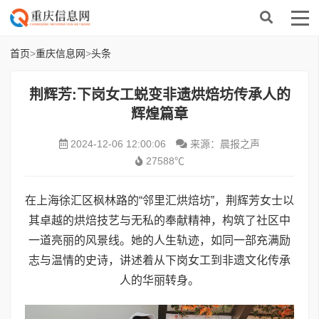
首页
>
重庆信息网
>
头条
荆辉芳:下岗女工蜕变非遗烘焙坊传承人的
辉煌篇章
2024-12-06 12:00:06
来源：晨报之声
27588℃
在上海徐汇区枫林路的“邻里汇烘焙坊”，荆辉芳女士以
其卓越的烘焙技艺与无私的奉献精神，构筑了社区中
一道亮丽的风景线。她的人生轨迹，如同一部充满励
志与温情的史诗，讲述着从下岗女工到非遗文化传承
人的华丽转身。