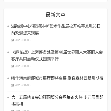
最新文章
浙融媒中心“喜迎财神”艺术作品展拉开帷幕,8月28日
前欢迎您来观展
2025-08-08
《麻雀战》上海筹备处及第46届世界丽人大赛丽人会
客厅共同启动仪式圆满举行
2025-08-08
喀什海棠府邸城市展厅即将启幕,垂直森林云墅引期待
2025-08-08
第十五届喀交会边疆国贸分会场筹备火热 多元展品即
将亮相