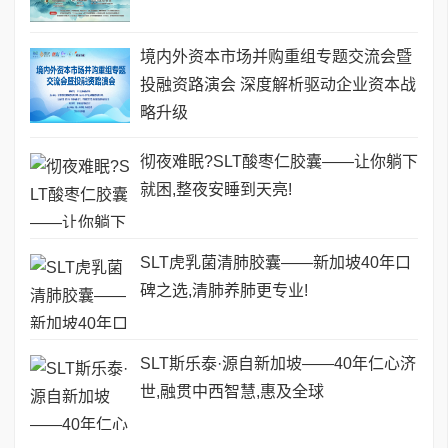
境内外资本市场并购重组专题交流会暨
投融资路演会 深度解析驱动企业资本战
略升级
彻夜难眠?SLT酸枣仁胶囊——让你躺下
就困,整夜安睡到天亮!
SLT虎乳菌清肺胶囊——新加坡40年口
碑之选,清肺养肺更专业!
SLT斯乐泰·源自新加坡——40年仁心济
世,融贯中西智慧,惠及全球