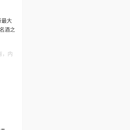
行最大
“名酒之
有，内