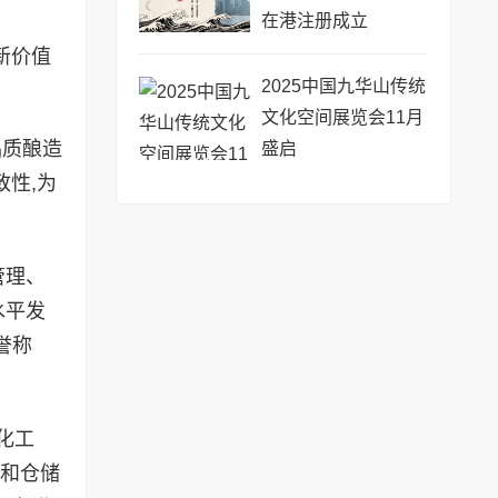
在港注册成立
新价值
2025中国九华山传统
文化空间展览会11月
品质酿造
盛启
性,为
管理、
水平发
誉称
化工
装和仓储