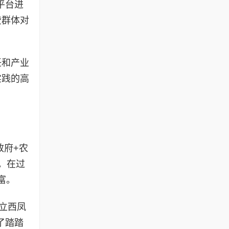
平台进
费群体对
任和产业
实践的高
政府+农
。在过
富。
成立西凤
了踏踏