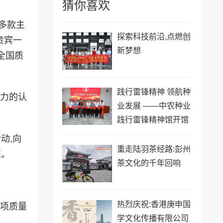
猜你喜欢
0多款主
探索科技前沿,点燃创
贵宾一
新梦想
全国质
践行雷锋精神 领航种
响力的认
业发展 ——中农种业
践行雷锋精神馆开馆
启新程
动,向
重走陆羽茶经路:彭州
证。
茶文化的千年回响
热烈庆祝:香港庚申国
各项质量
学文化传播有限公司