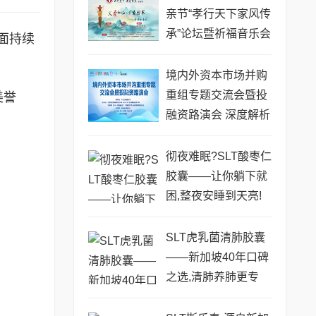
亲节“孝行天下家风传
承”论坛暨祈福音乐会
方面持续
圆满成功
境内外资本市场并购
重组专题交流会暨投
美誉
融资路演会 深度解析
驱动企业资本战略升
级
彻夜难眠?SLT酸枣仁
胶囊——让你躺下就
困,整夜安睡到天亮!
SLT虎乳菌清肺胶囊
——新加坡40年口碑
之选,清肺养肺更专
业!