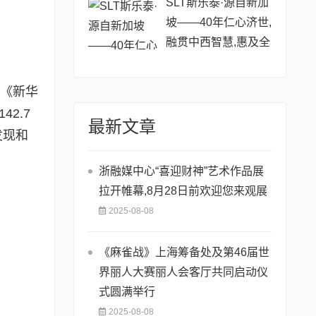
SLT斯乐泰·源自新加
坡——40年仁心济世,
融贯中西智慧,惠及全
球
的《新华
2.7
最新文章
发现和
浙融媒中心“喜迎财神”艺术作品展
拉开帷幕,8月28日前欢迎您来观展
2025-08-08
《麻雀战》上海筹备处及第46届世
界丽人大赛丽人会客厅共同启动仪
式圆满举行
2025-08-08