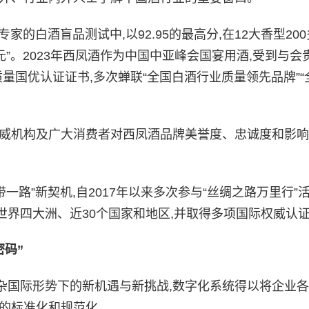
国评专家的白酒盲品测试中,以92.95的最高分,在12大香型20
元”。2023年西凤酒作为中国中亚峰会国宴用酒,受到与会
质量国优认证证书,多次蝉联“全国白酒行业质量领先品牌”“
。
权威机构及广大消费者对西凤酒品牌美誉度、忠诚度和影
一路”新契机,自2017年以来多次参与“丝绸之路万里行”活
界四大洲、近30个国家和地区,并取得多项国际权威认
密码”
杂国际形势下的新机遇与新挑战,数字化系统得以将企业
理的标准化和规范化。