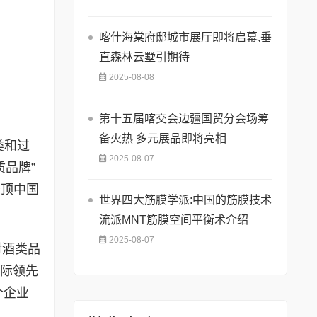
喀什海棠府邸城市展厅即将启幕,垂
直森林云墅引期待
2025-08-08
第十五届喀交会边疆国贸分会场筹
备火热 多元展品即将亮相
类和过
2025-08-07
质品牌”
登顶中国
世界四大筋膜学派:中国的筋膜技术
流派MNT筋膜空间平衡术介绍
2025-08-07
对酒类品
国际领先
个企业