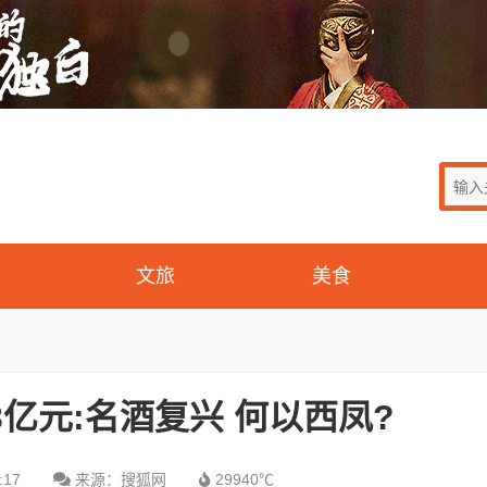
文旅
美食
83亿元:名酒复兴 何以西凤?
:17
来源：搜狐网
29940℃