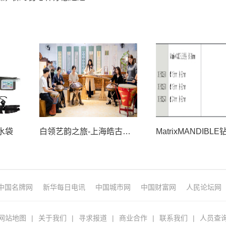
水袋
白领艺韵之旅-上海皓古文化艺术馆
中国名牌网
新华每日电讯
中国城市网
中国财富网
人民论坛网
网站地图
|
关于我们
|
寻求报道
|
商业合作
|
联系我们
|
人员查