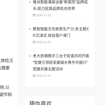
推动智能灌装设备“新国货”品牌成
长,助力民族品牌走向世界
2024-11-22
数智赋能文化新质生产力:多主题X
R沉浸式 体验落户津门
2024-11-22
老大房镇携手三台子街道共同开展
,体检又
“党建引领促发展城乡携手共振兴”
且健康
党建共建主题活动
2024-11-21
用,以
调节和
猜你喜欢