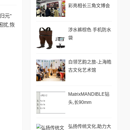
彩亮相长三角文博会
归元”
扰,恢
涉水裤棕色 手机防水
袋
白领艺韵之旅-上海皓
古文化艺术馆
MatrixMANDIBLE钻
头,长90mm
弘扬传统文化,助力大