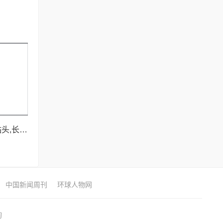
MatrixMANDIBLE钻头,长90mm
中国新闻周刊
环球人物网
询